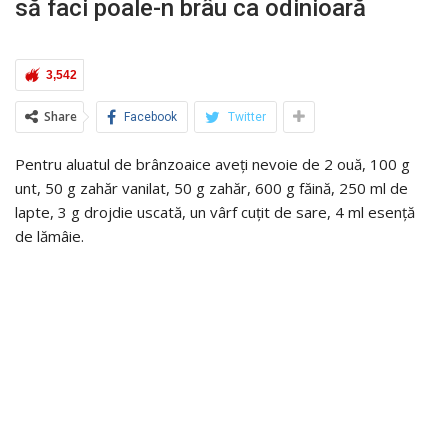
să faci poale-n brâu ca odinioară
3,542
Share
Facebook
Twitter
Pentru aluatul de brânzoaice aveți nevoie de 2 ouă, 100 g
unt, 50 g zahăr vanilat, 50 g zahăr, 600 g făină, 250 ml de
lapte, 3 g drojdie uscată, un vârf cuțit de sare, 4 ml esență
de lămâie.