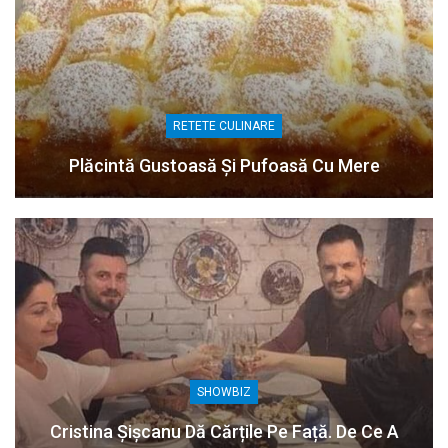
RETETE CULINARE
Plăcintă Gustoasă Și Pufoasă Cu Mere
SHOWBIZ
Cristina Șișcanu Dă Cărțile Pe Față. De Ce A