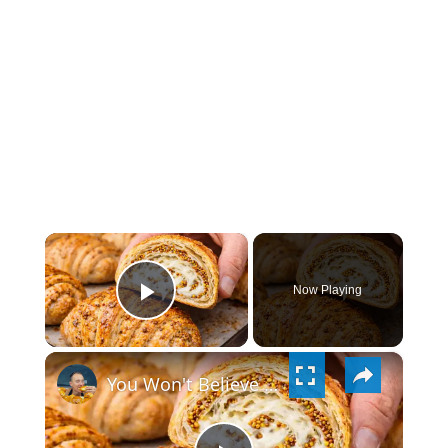
×
Now Playing
PLAY
×
VIDEO
You Won't Believe These Cheese Croissants Need No Laminating!