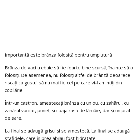
Importantă este brânza folosită pentru umplutură
Brânza de vaci trebuie să fie foarte bine scursă, înainte să o
folosiți. De asemenea, nu folosiți altfel de brânză deoarece
riscați ca gustul să nu mai fie cel pe care vi-l amintiți din
copilărie.
Într-un castron, amestecați brânza cu un ou, cu zahărul, cu
zahărul vanilat, puneți și coaja rasă de lămâie, dar și un praf
de sare.
La final se adaugă grișul și se amestecă. La final se adaugă
stafidele, care în prealabilau fost hidratate.