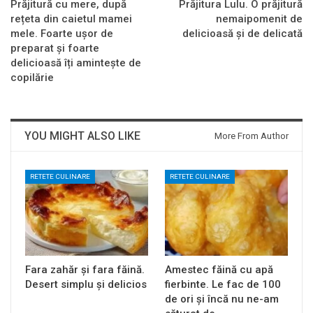
Prăjitură cu mere, după
Prăjitura Lulu. O prăjitură
rețeta din caietul mamei
nemaipomenit de
mele. Foarte ușor de
delicioasă și de delicată
preparat și foarte
delicioasă îți amintește de
copilărie
YOU MIGHT ALSO LIKE
More From Author
RETETE CULINARE
RETETE CULINARE
Fara zahăr și fara făină.
Amestec făină cu apă
Desert simplu și delicios
fierbinte. Le fac de 100
de ori și încă nu ne-am