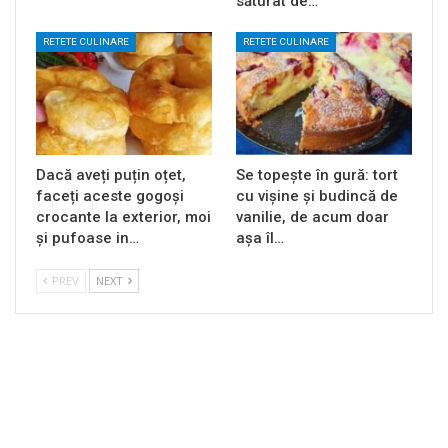
săturat de…
RETETE CULINARE
RETETE CULINARE
Dacă aveți puțin oțet,
Se topește în gură: tort
faceți aceste gogoși
cu vișine și budincă de
crocante la exterior, moi
vanilie, de acum doar
și pufoase in…
așa îl…
PREV
NEXT