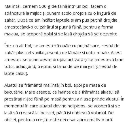
Mai întâi, cernem 500 g de făină într-un bol, facem o
adâncitură la mijloc și punem acolo drojdia cu o lingură de
zahăr. După ce am încălzit laptele și am pus puțină drojdie,
amestecând-o cu zahărul și puțină făină, pentru a forma
maiaua, se acoperă bolul și se lasă drojdia să se dezvolte.
Într-un alt bol, se amestecă ouăle cu puțină sare, restul de
zahăr plus cel vanilat, esența de lămâie și untul moale. Acest
amestec se pune peste drojdia activată și se amestecă bine
totul, adăugând, treptat și făina de pe margini și restul de
lapte călduț.
Aluatul se frământă mai întâi în bol, apoi pe masa de
bucutărie. Mare atenție, ca înainte de a frământa aluatul să
presărați niște făină pe masă pentru a n use prinde aluatul. În
momentul în care aluatul devine nelipicios, se acoperă și se
lasă să crească la loc cald, până își dublează volumul. De
obicei, pentru a crește este necesar aproximativ o oră.