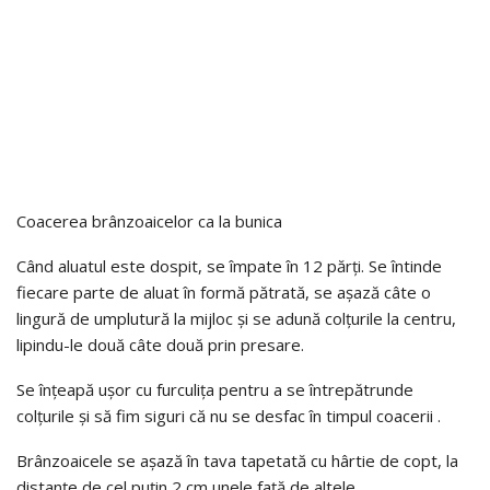
Coacerea brânzoaicelor ca la bunica
Când aluatul este dospit, se împate în 12 părți. Se întinde
fiecare parte de aluat în formă pătrată, se așază câte o
lingură de umplutură la mijloc și se adună colțurile la centru,
lipindu-le două câte două prin presare.
Se înțeapă ușor cu furculița pentru a se întrepătrunde
colțurile și să fim siguri că nu se desfac în timpul coacerii .
Brânzoaicele se așază în tava tapetată cu hârtie de copt, la
distanțe de cel puțin 2 cm unele față de altele.