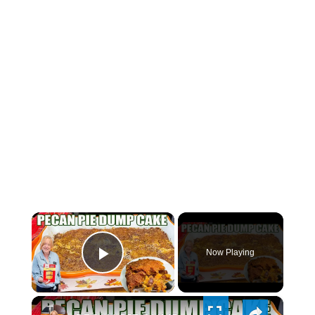
×
Now Playing
PLAY
×