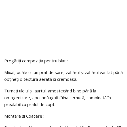
Pregătiți compoziția pentru blat :
Mixați ouăle cu un praf de sare, zahărul și zahărul vanilat până
obțineți o textură aerată și cremoasă.
Turnați uleiul și iaurtul, amestecând bine până la
omogenizare, apoi adăugați făina cernută, combinată în
prealabil cu praful de copt.
Montare și Coacere :