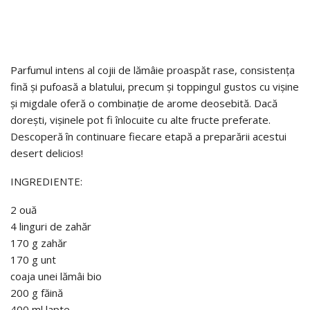
Parfumul intens al cojii de lămâie proaspăt rase, consistența
fină și pufoasă a blatului, precum și toppingul gustos cu vișine
și migdale oferă o combinație de arome deosebită. Dacă
dorești, vișinele pot fi înlocuite cu alte fructe preferate.
Descoperă în continuare fiecare etapă a preparării acestui
desert delicios!
INGREDIENTE:
2 ouă
4 linguri de zahăr
170 g zahăr
170 g unt
coaja unei lămâi bio
200 g făină
400 ml lapte