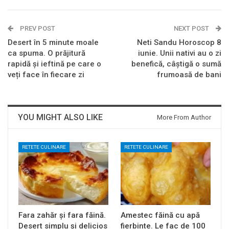
PREV POST
NEXT POST
Desert în 5 minute moale
Neti Sandu Horoscop 8
ca spuma. O prăjitură
iunie. Unii nativi au o zi
rapidă și ieftină pe care o
benefică, câștigă o sumă
veți face în fiecare zi
frumoasă de bani
YOU MIGHT ALSO LIKE
More From Author
RETETE CULINARE
RETETE CULINARE
Fara zahăr și fara făină.
Amestec făină cu apă
Desert simplu și delicios
fierbinte. Le fac de 100