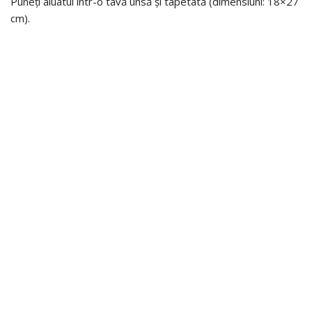
Puneți aluatul într-o tavă unsă și tapetată (dimensiuni: 18×27
cm).