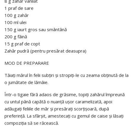
8 g zahăr vanilat
1 praf de sare
100 g zahăr
100 ml ulei
150 g iaurt gros sau smântână
200 g făină
15 g praf de copt
Zahăr pudră (pentru presărat deasupra)
MOD DE PREPARARE
Tăiați mărul în felii subțiri și stropiți-le cu zeama obținută de la
o jumătate de lămâie.
Într-o tigaie fără adaos de grăsime, topiți zahărul împreună
cu untul până capătă o nuanță ușor caramelizată, apoi
adăugați feliile de măr și presărați scorțișoară, după
preferință. La sfârșit, amestecați cu gemul de caise și lăsați
compoziția să se răcească.