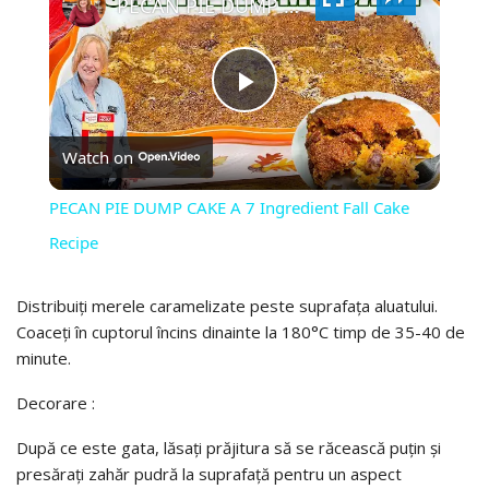
VIDEO
PECAN PIE DUMP CAKE A 7 Ingredient Fall Cake Recipe
PLAY
Watch on
VIDEO
PECAN PIE DUMP CAKE A 7 Ingredient Fall Cake
Recipe
Distribuiți merele caramelizate peste suprafața aluatului.
Coaceți în cuptorul încins dinainte la 180°C timp de 35-40 de
minute.
Decorare :
După ce este gata, lăsați prăjitura să se răcească puțin și
presărați zahăr pudră la suprafață pentru un aspect