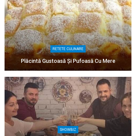
RETETE CULINARE
Plăcintă Gustoasă Și Pufoasă Cu Mere
SHOWBIZ