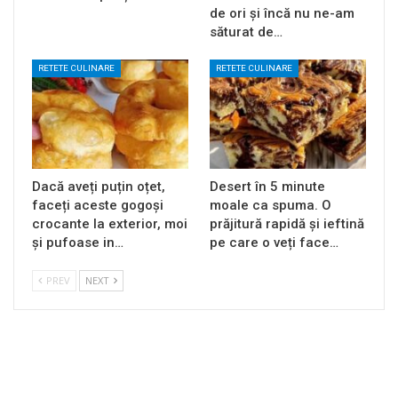
de ori și încă nu ne-am
săturat de…
RETETE CULINARE
RETETE CULINARE
Dacă aveți puțin oțet,
Desert în 5 minute
faceți aceste gogoși
moale ca spuma. O
crocante la exterior, moi
prăjitură rapidă și ieftină
și pufoase in…
pe care o veți face…
PREV
NEXT