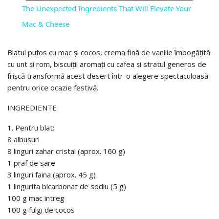
The Unexpected Ingredients That Will Elevate Your
Mac & Cheese
Blatul pufos cu mac și cocos, crema fină de vanilie îmbogățită
cu unt și rom, biscuiții aromați cu cafea și stratul generos de
frișcă transformă acest desert într-o alegere spectaculoasă
pentru orice ocazie festivă.
INGREDIENTE
1. Pentru blat:
8 albusuri
8 linguri zahar cristal (aprox. 160 g)
1 praf de sare
3 linguri faina (aprox. 45 g)
1 lingurita bicarbonat de sodiu (5 g)
100 g mac intreg
100 g fulgi de cocos