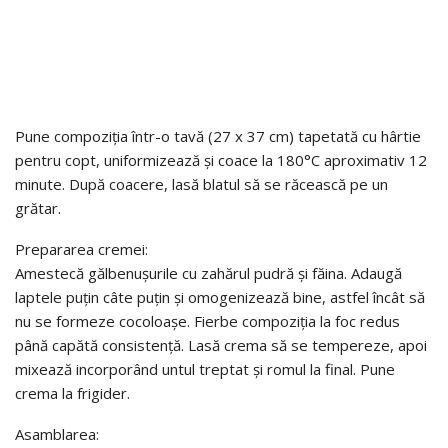
Pune compoziția într-o tavă (27 x 37 cm) tapetată cu hârtie
pentru copt, uniformizează și coace la 180°C aproximativ 12
minute. După coacere, lasă blatul să se răcească pe un
grătar.
Prepararea cremei:
Amestecă gălbenușurile cu zahărul pudră și făina. Adaugă
laptele puțin câte puțin și omogenizează bine, astfel încât să
nu se formeze cocoloașe. Fierbe compoziția la foc redus
până capătă consistență. Lasă crema să se tempereze, apoi
mixează incorporând untul treptat și romul la final. Pune
crema la frigider.
Asamblarea: