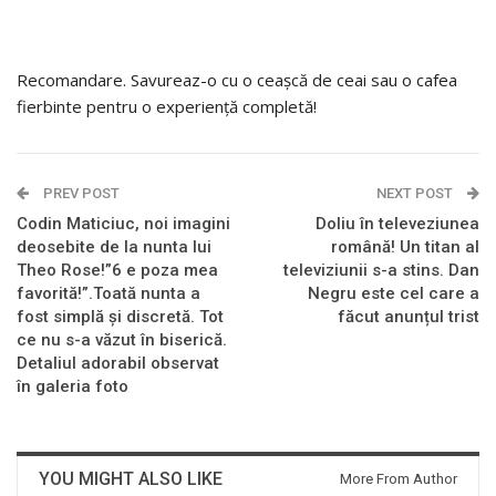
Recomandare. Savureaz-o cu o ceașcă de ceai sau o cafea
fierbinte pentru o experiență completă!
PREV POST
NEXT POST
Codin Maticiuc, noi imagini
Doliu în televeziunea
deosebite de la nunta lui
română! Un titan al
Theo Rose!”6 e poza mea
televiziunii s-a stins. Dan
favorită!”.Toată nunta a
Negru este cel care a
fost simplă și discretă. Tot
făcut anunțul trist
ce nu s-a văzut în biserică.
Detaliul adorabil observat
în galeria foto
YOU MIGHT ALSO LIKE
More From Author