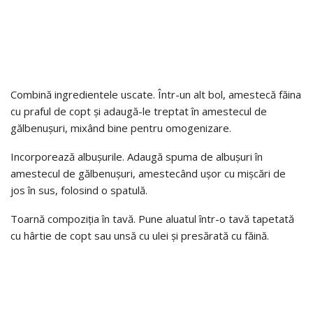
Combină ingredientele uscate. Într-un alt bol, amestecă făina
cu praful de copt și adaugă-le treptat în amestecul de
gălbenușuri, mixând bine pentru omogenizare.
Incorporează albușurile. Adaugă spuma de albușuri în
amestecul de gălbenușuri, amestecând ușor cu mișcări de
jos în sus, folosind o spatulă.
Toarnă compoziția în tavă. Pune aluatul într-o tavă tapetată
cu hârtie de copt sau unsă cu ulei și presărată cu făină.