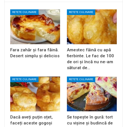
RETETE CULINARE
RETETE CULINARE
Fara zahăr și fara făină.
Amestec făină cu apă
Desert simplu și delicios
fierbinte. Le fac de 100
de ori și încă nu ne-am
săturat de…
RETETE CULINARE
RETETE CULINARE
Dacă aveți puțin oțet,
Se topește în gură: tort
faceți aceste gogoși
cu vișine și budincă de