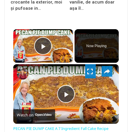
crocante la exterior, moi
vanilie, de acum doar
și pufoase in…
așa îl…
×
Now Playing
PLAY
×
VIDEO
PECAN PIE DUMP CAKE A 7 Ingredient Fall Cake Recipe
PLAY
Watch on
VIDEO
PECAN PIE DUMP CAKE A 7 Ingredient Fall Cake Recipe