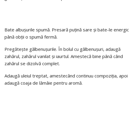
Bate albușurile spumă. Presară puțină sare și bate-le energic
până obții o spumă fermă.
Pregătește gălbenușurile. În bolul cu gălbenușuri, adaugă
zahărul, zahărul vanilat și iaurtul. Amestecă bine până când
zahărul se dizolvă complet.
Adaugă uleiul treptat, amestecând continuu compoziția, apoi
adaugă coaja de lămâie pentru aromă.