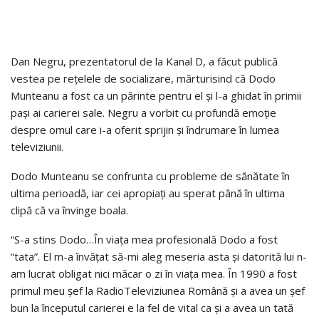
Dan Negru, prezentatorul de la Kanal D, a făcut publică
vestea pe rețelele de socializare, mărturisind că Dodo
Munteanu a fost ca un părinte pentru el și l-a ghidat în primii
pași ai carierei sale. Negru a vorbit cu profundă emoție
despre omul care i-a oferit sprijin și îndrumare în lumea
televiziunii.
Dodo Munteanu se confrunta cu probleme de sănătate în
ultima perioadă, iar cei apropiați au sperat până în ultima
clipă că va învinge boala.
“S-a stins Dodo…În viața mea profesională Dodo a fost
“tata”. El m-a învățat să-mi aleg meseria asta și datorită lui n-
am lucrat obligat nici măcar o zi în viața mea. În 1990 a fost
primul meu șef la RadioTeleviziunea Română și a avea un șef
bun la începutul carierei e la fel de vital ca și a avea un tată