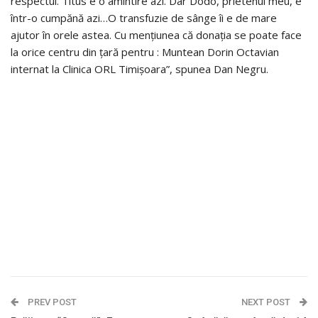
respectul. Titus e o amintire azi. Dar Dodo, prietenul meu, e
într-o cumpănă azi…O transfuzie de sânge îi e de mare
ajutor în orele astea. Cu mențiunea că donația se poate face
la orice centru din țară pentru : Muntean Dorin Octavian
internat la Clinica ORL Timișoara”, spunea Dan Negru.
PREV POST
NEXT POST