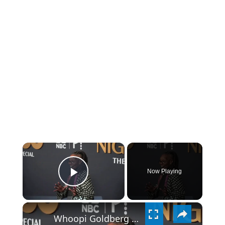
×
Now Playing
PLAY
×
VIDEO
Whoopi Goldberg stranded in Sicily after Mount Etna erupts.