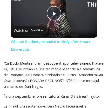
PLAY
Watch on
VIDEO
Whoopi Goldberg stranded in Sicily after Mount
Etna erupts.
“Cu Dodo Munteanu am descoperit apoi televiziunea. Fratele
lui, Titus Munteanu e una din marile legende ale televiziunii
din România. Azi Dodo s-a reîntâlnit cu Titus…Amândoi mi-au
lăsat o povară : POVARA RECUNOȘTINȚEI!”, este mesajul
transmis de Dan Negru.
În luna septembrie, prezentatorul Kanal D îi sărea în ajutor
La finalul lunii septembrie, Dan Negru făcea apel la