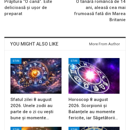
Prăjitura “O cană”. Este
O tânără româncă de 14
delicioasă și ușor de
ani, aleasă cea mai
preparat
frumoasă fată din Marea
Britanie
YOU MIGHT ALSO LIKE
More From Author
STIRI
STIRI
Sfatul zilei 8 august
Horoscop 8 august
2026. Unele zodii au
2026. Scorpionii și
parte de o zi cu vești
Balanțele au momente
bune și momente…
fericite, iar Săgetătorii…
STIRI
STIRI