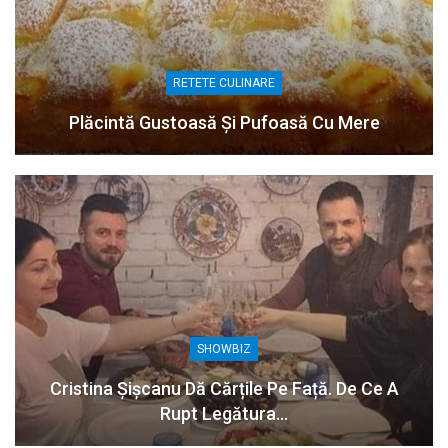
RETETE CULINARE
Plăcintă Gustoasă Și Pufoasă Cu Mere
SHOWBIZ
Cristina Șișcanu Dă Cărțile Pe Față. De Ce A
Rupt Legătura…