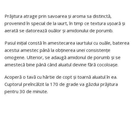
Prăjitura atrage prin savoarea și aroma sa distinctă,
provenind în special de la iaurt, în timp ce textura ușoară și
aerată se datorează ouălor și amidonului de porumb.
Pasul inițial constă în amestecarea iaurtului cu ouăle, baterea
acestui amestec până la obținerea unei consistențe
omogene. Ulterior, se adaugă amidonul de porumb și se
amestecă bine până când aluatul devine fără cocoloașe.
Acoperă o tavă cu hârtie de copt și toarnă aluatul în ea.
Cuptorul preîncălzit la 170 de grade va găzdui prăjitura
pentru 30 de minute.