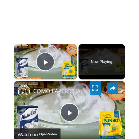
×
Now Playing
PLAY
×
VIDEO
COMO FAZER CHANTININHO PERFEITO E DELICIOSO PARA QUALQUER COBERTURA DE BOLOS RECHEIOS SOBREMESAS
PLAY
Watch on