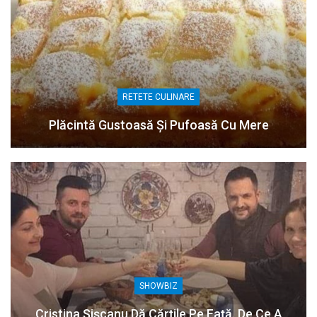
RETETE CULINARE
Plăcintă Gustoasă Și Pufoasă Cu Mere
SHOWBIZ
Cristina Șișcanu Dă Cărțile Pe Față. De Ce A