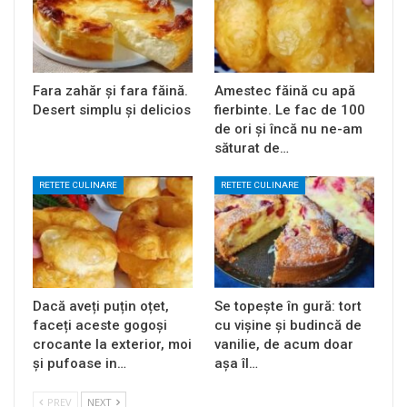
Fara zahăr și fara făină.
Amestec făină cu apă
Desert simplu și delicios
fierbinte. Le fac de 100
de ori și încă nu ne-am
săturat de…
RETETE CULINARE
RETETE CULINARE
Dacă aveți puțin oțet,
Se topește în gură: tort
faceți aceste gogoși
cu vișine și budincă de
crocante la exterior, moi
vanilie, de acum doar
și pufoase in…
așa îl…
PREV
NEXT