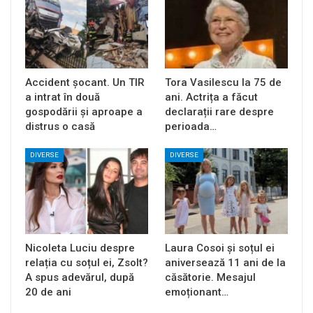
Accident șocant. Un TIR
Tora Vasilescu la 75 de
a intrat în două
ani. Actrița a făcut
gospodării și aproape a
declarații rare despre
distrus o casă
perioada…
DIVERSE
DIVERSE
Nicoleta Luciu despre
Laura Cosoi și soțul ei
relația cu soțul ei, Zsolt?
aniversează 11 ani de la
A spus adevărul, după
căsătorie. Mesajul
20 de ani
emoționant…