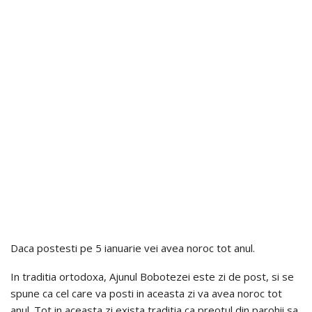
Daca postesti pe 5 ianuarie vei avea noroc tot anul.
In traditia ortodoxa, Ajunul Bobotezei este zi de post, si se
spune ca cel care va posti in aceasta zi va avea noroc tot
anul. Tot in aceasta zi exista traditia ca preotul din parohii sa