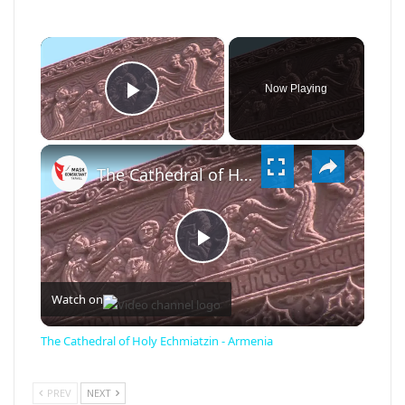
×
Now Playing
PLAY
×
VIDEO
The Cathedral of Holy Echmiatzin - Armenia
PLAY
Watch on
VIDEO
The Cathedral of Holy Echmiatzin - Armenia
PREV
NEXT