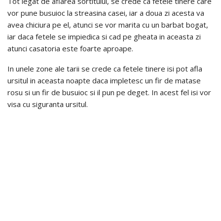
Tot legat de aflarea sortitului, se crede ca fetele tinere care
vor pune busuioc la streasina casei, iar a doua zi acesta va
avea chiciura pe el, atunci se vor marita cu un barbat bogat,
iar daca fetele se impiedica si cad pe gheata in aceasta zi
atunci casatoria este foarte aproape.
In unele zone ale tarii se crede ca fetele tinere isi pot afla
ursitul in aceasta noapte daca impletesc un fir de matase
rosu si un fir de busuioc si il pun pe deget. In acest fel isi vor
visa cu siguranta ursitul.