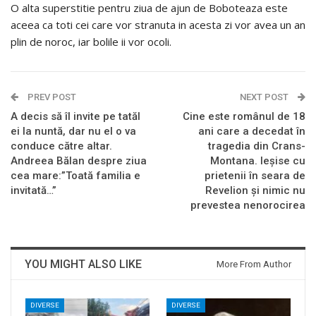
O alta superstitie pentru ziua de ajun de Boboteaza este
aceea ca toti cei care vor stranuta in acesta zi vor avea un an
plin de noroc, iar bolile ii vor ocoli.
PREV POST
NEXT POST
A decis să îl invite pe tatăl
Cine este românul de 18
ei la nuntă, dar nu el o va
ani care a decedat în
conduce către altar.
tragedia din Crans-
Andreea Bălan despre ziua
Montana. Ieșise cu
cea mare:”Toată familia e
prietenii în seara de
invitată…”
Revelion și nimic nu
prevestea nenorocirea
YOU MIGHT ALSO LIKE
More From Author
DIVERSE
DIVERSE