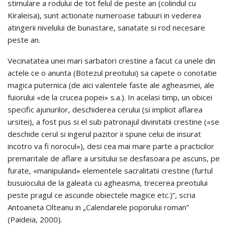
stimulare a rodului de tot felul de peste an (colindul cu
Kiraleisa), sunt actionate numeroase tabuuri in vederea
atingerii nivelului de bunastare, sanatate si rod necesare
peste an.
Vecinatatea unei mari sarbatori crestine a facut ca unele din
actele ce o anunta (Botezul preotului) sa capete o conotatie
magica puternica (de aici valentele faste ale agheasmei, ale
fuiorului «de la crucea popei» s.a.). In acelasi timp, un obicei
specific ajunurilor, deschiderea cerului (si implicit aflarea
ursitei), a fost pus si el sub patronajul divinitatii crestine («se
deschide cerul si ingerul pazitor ii spune celui de insurat
incotro va fi norocul»), desi cea mai mare parte a practicilor
premaritale de aflare a ursitului se desfasoara pe ascuns, pe
furate, «manipuland» elementele sacralitatii crestine (furtul
busuiocului de la galeata cu agheasma, trecerea preotului
peste pragul ce ascunde obiectele magice etc.)”, scria
Antoaneta Olteanu in „Calendarele poporului roman”
(Paideia, 2000).