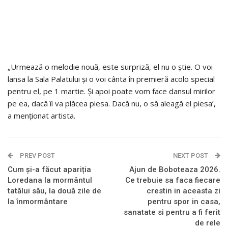
„Urmează o melodie nouă, este surpriză, el nu o știe. O voi
lansa la Sala Palatului și o voi cânta în premieră acolo special
pentru el, pe 1 martie. Și apoi poate vom face dansul mirilor
pe ea, dacă îi va plăcea piesa. Dacă nu, o să aleagă el piesa’,
a menționat artista.
PREV POST
NEXT POST
Cum și-a făcut apariția
Ajun de Boboteaza 2026.
Loredana la mormântul
Ce trebuie sa faca fiecare
tatălui său, la două zile de
crestin in aceasta zi
la înmormântare
pentru spor in casa,
sanatate si pentru a fi ferit
de rele