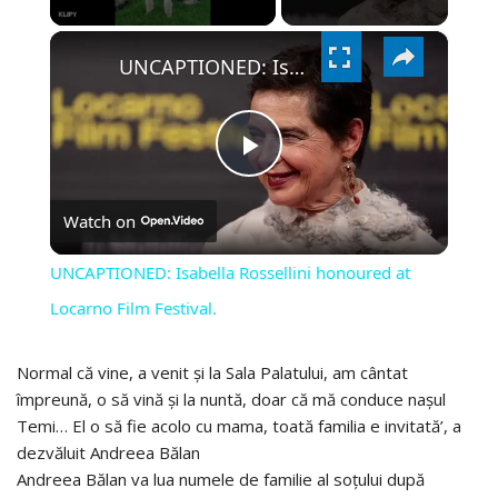
×
VIDEO
UNCAPTIONED: Isabella Rossellini honoured at Locarno Film Festival.
PLAY
Watch on
VIDEO
UNCAPTIONED: Isabella Rossellini honoured at
Locarno Film Festival.
Normal că vine, a venit și la Sala Palatului, am cântat
împreună, o să vină și la nuntă, doar că mă conduce nașul
Temi… El o să fie acolo cu mama, toată familia e invitată’, a
dezvăluit Andreea Bălan
Andreea Bălan va lua numele de familie al soțului după