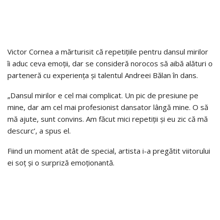
Victor Cornea a mărturisit că repetițiile pentru dansul mirilor
îi aduc ceva emoții, dar se consideră norocos să aibă alături o
parteneră cu experiența și talentul Andreei Bălan în dans.
„Dansul mirilor e cel mai complicat. Un pic de presiune pe
mine, dar am cel mai profesionist dansator lângă mine. O să
mă ajute, sunt convins. Am făcut mici repetiții și eu zic că mă
descurc’, a spus el.
Fiind un moment atât de special, artista i-a pregătit viitorului
ei soț și o surpriză emoționantă.