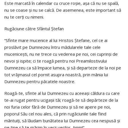
Este marcată în calendar cu cruce roșie, așa că nu se spală,
nu se coase și nu se calcă. De asemenea, este important să
nu te cerți cu nimeni.
Rugăciune către Sfântul Ștefan
“Sfinte mare mucenice al lui Hristos Ștefane, cel ce ai
proslăvit pe Dumnezeu întru mădularele tale cele
mucenicești, nu ne trece cu vederea pe noi, cei cuprinși de
nevoi și ispite; ci te roagă pentru noi Preamilostivului
Dumnezeu ca să împace lumea, și să departeze de la noi pe
tot vrăjmasul cel pornit asupra noastră, prin mânia lui
Dumnezeu pentru păcatele noastre.
Roagă-te, sfinte al lui Dumnezeu cu aceeași căldura cu care
te-ai rugat pentru ucigașii tăi; roagă-te să depărteze de la
noi furia celor fără de Dumnezeu și să ne apere pe noi,
poporul Său cel nou ales, că prin rugăciunile tale fiind
mântuiți, să lăudam bunătatea lui Dumnezeu cea nespusă și
pe tine să te mărim în vecii vecilor. Amin!”