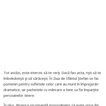
Tot astăzi, este interzis să te cerţi. Dacă faci asta, rişti să te
îmbolnăveşti şi să sărăceşti. În Ziua de Sfântul Ştefan se fac
pomeniri pentru sufletele celor care au murit în împrejurări
dramatice, iar pachetele cu mâncare e bine sa fie împarţite
persoanelor tinere.
În plus, Biserica recomandă gospodinelor să evite orice fel