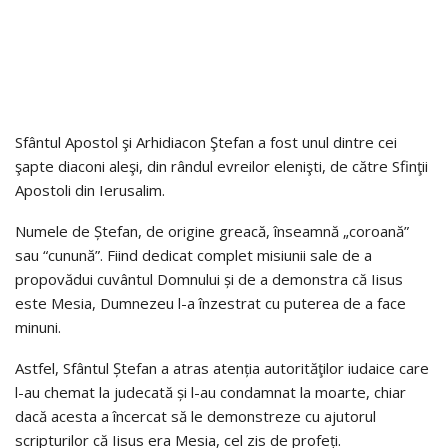
Sfântul Apostol şi Arhidiacon Ştefan a fost unul dintre cei
şapte diaconi aleşi, din rândul evreilor elenişti, de către Sfinţii
Apostoli din Ierusalim.
Numele de Ștefan, de origine greacă, înseamnă „coroană”
sau “cunună”. Fiind dedicat complet misiunii sale de a
propovădui cuvântul Domnului și de a demonstra că Iisus
este Mesia, Dumnezeu l-a înzestrat cu puterea de a face
minuni.
Astfel, Sfântul Ștefan a atras atenția autorităţilor iudaice care
l-au chemat la judecată și l-au condamnat la moarte, chiar
dacă acesta a încercat să le demonstreze cu ajutorul
scripturilor că Iisus era Mesia, cel zis de profeți.