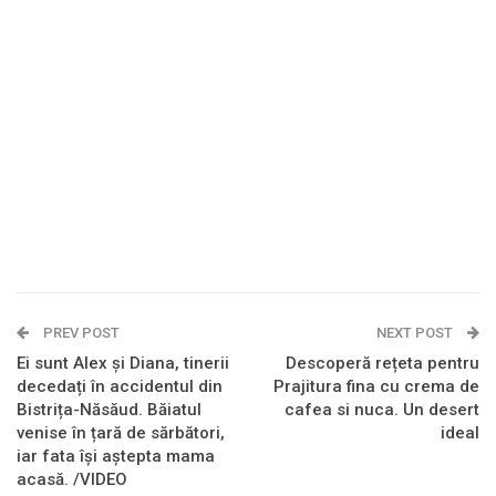
PREV POST
NEXT POST
Ei sunt Alex și Diana, tinerii
Descoperă rețeta pentru
decedați în accidentul din
Prajitura fina cu crema de
Bistrița-Năsăud. Băiatul
cafea si nuca. Un desert
venise în țară de sărbători,
ideal
iar fata își aștepta mama
acasă. /VIDEO