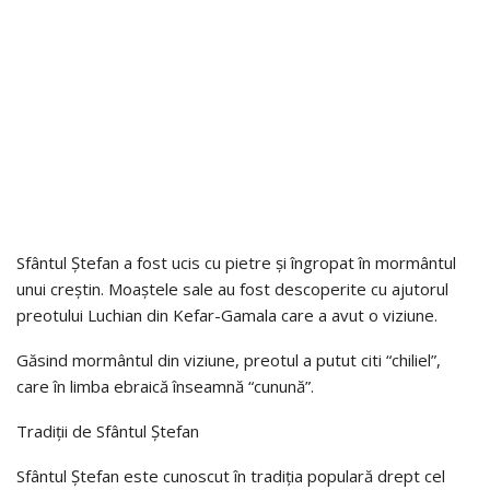
Sfântul Ștefan a fost ucis cu pietre și îngropat în mormântul
unui creștin. Moaștele sale au fost descoperite cu ajutorul
preotului Luchian din Kefar-Gamala care a avut o viziune.
Găsind mormântul din viziune, preotul a putut citi “chiliel”,
care în limba ebraică înseamnă “cunună”.
Tradiții de Sfântul Ștefan
Sfântul Ștefan este cunoscut în tradiția populară drept cel