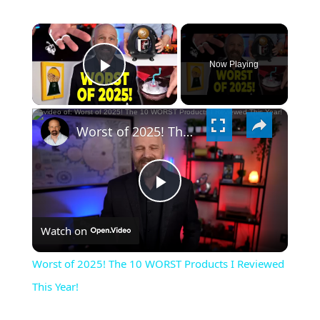
×
Now Playing
PLAY
×
VIDEO
Worst of 2025! The 10 WORST Products I Reviewed This Year!
PLAY
Watch on
VIDEO
Worst of 2025! The 10 WORST Products I Reviewed
This Year!