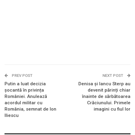
PREV POST
NEXT POST
Putin a luat decizia
Denisa și Iancu Sterp au
șocantă în privința
devenit părinți chiar
României. Anulează
înainte de sărbătoarea
acordul militar cu
Crăciunului. Primele
România, semnat de Ion
imagini cu fiul lor
Iliescu