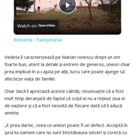
PLAY
Watch on
VIDEO
Romania - Transylvania
Vedeta îl caracterizează pe Marian Ionescu drept un om
foarte bun, atent la detalii și extrem de generos, uneori chiar
prea implicat în a-i ajuta pe alții, lucru care poate ajunge să
afecteze viața de familie.
Chiar dacă îi apreciază aceste calități, recunoaște că a fost
mult timp deranjată de faptul că soțul ei nu a reținut ziua ei
de naștere și că a fost nevoită de fiecare dată să îi aducă
aminte.
„E prea darnic, ceea ce uneori poate fi un defect. Acceptă în
jurul lui oameni care nu sunt întotdeauna sinceri și corecți cu