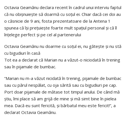
Octavia Geamănu declara recent în cadrul unui interviu faptul
că nu obișnuiește să doarmă cu soțul ei. Chiar dacă cei doi au
o căsnicie de 9 ani, fosta prezentatoare de la Antena 1
spunea că își prețuiește foarte mult spațiul personal și că îl
înțelege perfect și pe cel al partenerului
Octavia Geamănu nu doarme cu soțul ei, nu gătește și nu stă
cu bigudiuri în casă
Tot ea a declarat că Marian nu a văzut-o niciodată în trening
sau în pijamale de bumbac.
“Marian nu m-a văzut nicidată în trening, pijamale de bumbac
sau cu părul nespălat, cu oja sărită sau cu bigudiuri pe cap.
Port doar pijamale de mătase tot timpul anului. De când mă
știu, îmi place să am grijă de mine și mă simt bine în pielea
mea. Dacă eu sunt fericită, și bărbatul meu este fericit!”, a
declarat Octavia Geamănu.