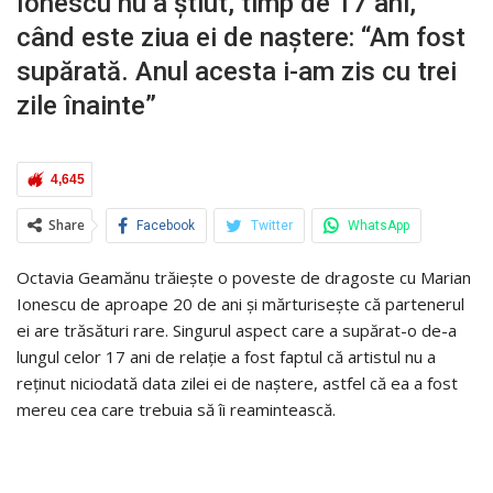
Ionescu nu a știut, timp de 17 ani,
când este ziua ei de naștere: “Am fost
supărată. Anul acesta i-am zis cu trei
zile înainte”
4,645
Share
Facebook
Twitter
WhatsApp
Octavia Geamănu trăiește o poveste de dragoste cu Marian
Ionescu de aproape 20 de ani și mărturisește că partenerul
ei are trăsături rare. Singurul aspect care a supărat-o de-a
lungul celor 17 ani de relație a fost faptul că artistul nu a
reținut niciodată data zilei ei de naștere, astfel că ea a fost
mereu cea care trebuia să îi reamintească.