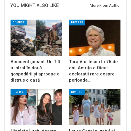
YOU MIGHT ALSO LIKE
More From Author
DIVERSE
DIVERSE
Accident șocant. Un TIR
Tora Vasilescu la 75 de
a intrat în două
ani. Actrița a făcut
gospodării și aproape a
declarații rare despre
distrus o casă
perioada…
DIVERSE
DIVERSE
Nicoleta Luciu despre
Laura Cosoi și soțul ei