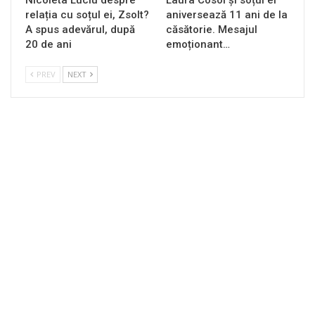
relația cu soțul ei, Zsolt?
aniversează 11 ani de la
A spus adevărul, după
căsătorie. Mesajul
20 de ani
emoționant…
PREV
NEXT