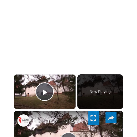
×
Now Playing
PLAY
×
VIDEO
Romania - Transylvania