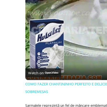
Watch on
COMO FAZER CHANTININHO PERFEITO E DELIC
SOBREMESAS
Sarmalele reprezintă un fel de mâncare emblemati