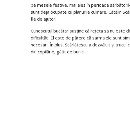
pe mesele festive, mai ales în perioada sărbătorilo
sunt deja ocupate cu planurile culinare, Cătălin Sc
fie de ajutor.
Cunoscutul bucătar susține că rețeta sa nu este de
dificultăți. El este de părere că sarmalele sunt sim
necesari. În plus, Scărlătescu a dezvăluit și trucu
din copilărie, gătit de bunici.