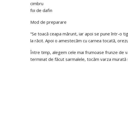
cimbru
foi de dafin
Mod de preparare
“Se toacă ceapa mărunt, iar apoi se pune într-o tiga
la răcit. Apoi o amestecăm cu carnea tocată, orezul 
Între timp, alegem cele mai frumoase frunze de va
terminat de făcut sarmalele, tocăm varza murată ş