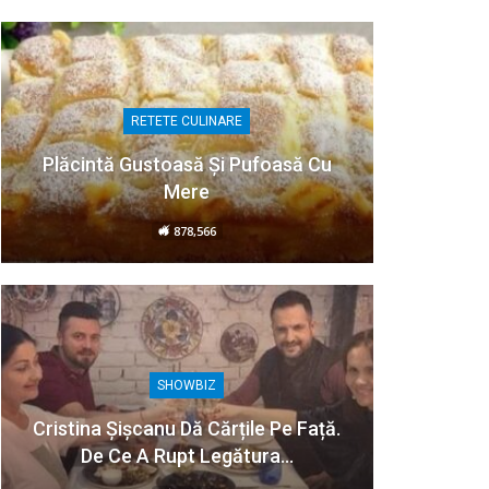
RETETE CULINARE
Plăcintă Gustoasă Și Pufoasă Cu
Mere
878,566
SHOWBIZ
Cristina Șișcanu Dă Cărțile Pe Față.
De Ce A Rupt Legătura…