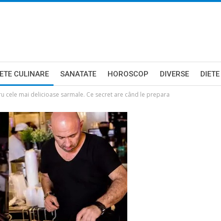
ETE CULINARE
SANATATE
HOROSCOP
DIVERSE
DIETE
ru cele mai delicioase sarmale. Ce secret are când le prepara