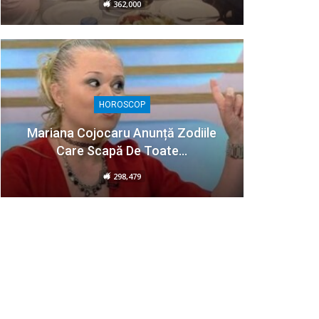
362,000
HOROSCOP
Mariana Cojocaru Anunță Zodiile
Care Scapă De Toate…
298,479