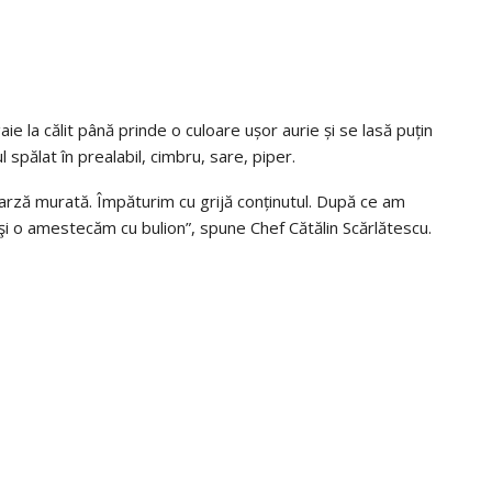
ie la călit până prinde o culoare ușor aurie și se lasă puțin
spălat în prealabil, cimbru, sare, piper.
rză murată. Împăturim cu grijă conținutul. După ce am
i o amestecăm cu bulion”, spune Chef Cătălin Scărlătescu.