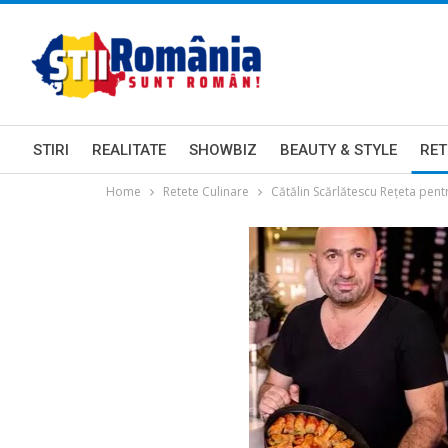
STIRI
REALITATE
SHOWBIZ
BEAUTY & STYLE
RET
Home
Retete Culinare
Cătălin Scărlătescu Rețeta pent