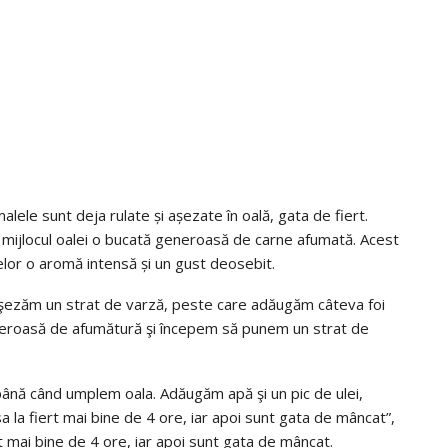
ele sunt deja rulate și așezate în oală, gata de fiert.
 mijlocul oalei o bucată generoasă de carne afumată. Acest
elor o aromă intensă și un gust deosebit.
 aşezăm un strat de varză, peste care adăugăm câteva foi
neroasă de afumătură şi începem să punem un strat de
până când umplem oala. Adăugăm apă şi un pic de ulei,
 la fiert mai bine de 4 ore, iar apoi sunt gata de mâncat”,
rt mai bine de 4 ore, iar apoi sunt gata de mâncat.