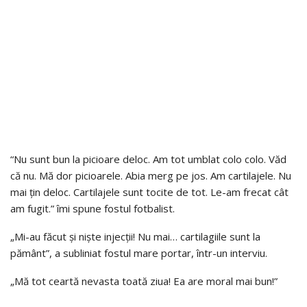
“Nu sunt bun la picioare deloc. Am tot umblat colo colo. Văd
că nu. Mă dor picioarele. Abia merg pe jos. Am cartilajele. Nu
mai țin deloc. Cartilajele sunt tocite de tot. Le-am frecat cât
am fugit.” îmi spune fostul fotbalist.
„Mi-au făcut și niște injecții! Nu mai… cartilagiile sunt la
pământ”, a subliniat fostul mare portar, într-un interviu.
„Mă tot ceartă nevasta toată ziua! Ea are moral mai bun!”