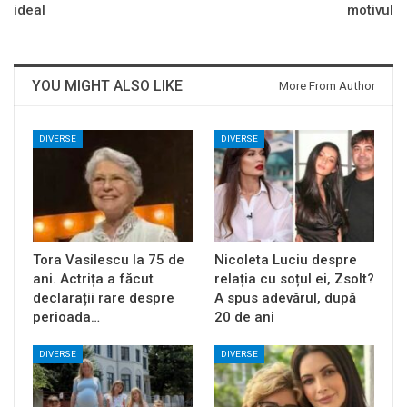
ideal
motivul
YOU MIGHT ALSO LIKE
More From Author
DIVERSE
DIVERSE
Tora Vasilescu la 75 de
Nicoleta Luciu despre
ani. Actrița a făcut
relația cu soțul ei, Zsolt?
declarații rare despre
A spus adevărul, după
perioada…
20 de ani
DIVERSE
DIVERSE