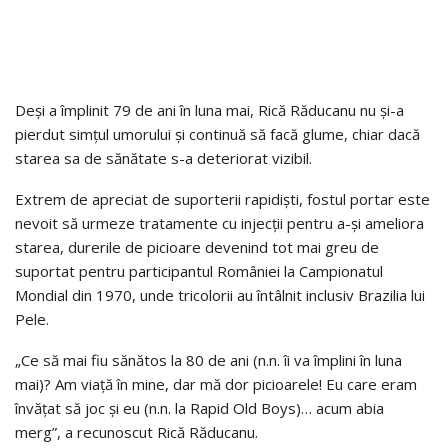
Deși a împlinit 79 de ani în luna mai, Rică Răducanu nu și-a
pierdut simțul umorului și continuă să facă glume, chiar dacă
starea sa de sănătate s-a deteriorat vizibil.
Extrem de apreciat de suporterii rapidiști, fostul portar este
nevoit să urmeze tratamente cu injecții pentru a-și ameliora
starea, durerile de picioare devenind tot mai greu de
suportat pentru participantul României la Campionatul
Mondial din 1970, unde tricolorii au întâlnit inclusiv Brazilia lui
Pele.
„Ce să mai fiu sănătos la 80 de ani (n.n. îi va împlini în luna
mai)? Am viață în mine, dar mă dor picioarele! Eu care eram
învățat să joc și eu (n.n. la Rapid Old Boys)… acum abia
merg”, a recunoscut Rică Răducanu.