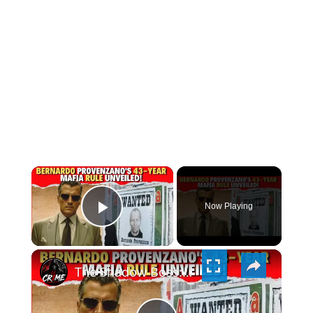
×
Now Playing
PLAY
×
VIDEO
The Shadow Boss: Bernardo Provenzano's 43-Year Mafia Rule Unveiled!