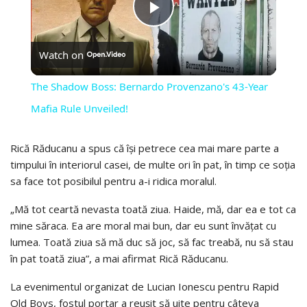
PLAY
Watch on
VIDEO
The Shadow Boss: Bernardo Provenzano's 43-Year
Mafia Rule Unveiled!
Rică Răducanu a spus că își petrece cea mai mare parte a
timpului în interiorul casei, de multe ori în pat, în timp ce soția
sa face tot posibilul pentru a-i ridica moralul.
„Mă tot ceartă nevasta toată ziua. Haide, mă, dar ea e tot ca
mine săraca. Ea are moral mai bun, dar eu sunt învățat cu
lumea. Toată ziua să mă duc să joc, să fac treabă, nu să stau
în pat toată ziua”, a mai afirmat Rică Răducanu.
La evenimentul organizat de Lucian Ionescu pentru Rapid
Old Boys, fostul portar a reușit să uite pentru câteva