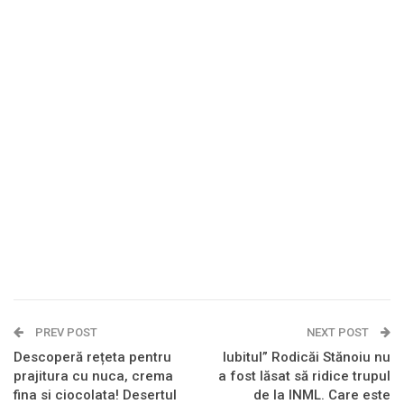
PREV POST
NEXT POST
Descoperă rețeta pentru
Iubitul” Rodicăi Stănoiu nu
prajitura cu nuca, crema
a fost lăsat să ridice trupul
fina si ciocolata! Desertul
de la INML. Care este