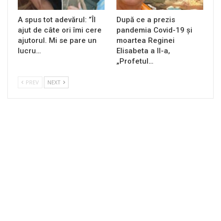
A spus tot adevărul: ”Îl
După ce a prezis
ajut de câte ori îmi cere
pandemia Covid-19 și
ajutorul. Mi se pare un
moartea Reginei
lucru…
Elisabeta a II-a,
„Profetul…
PREV
NEXT