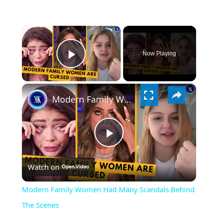
×
Now Playing
PLAY
×
VIDEO
Modern Family Women Had Many Scandals Behind The Scenes
PLAY
Watch on
VIDEO
Modern Family Women Had Many Scandals Behind
The Scenes