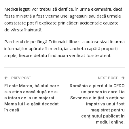
Medicii legiști vor trebui să clarifice, în urma examinării, dacă
fosta ministră a fost victima unei agresiuni sau dacă urmele
constatate pot fi explicate prin căderi accidentale cauzate
de vârsta înaintată.
Parchetul de pe lângă Tribunalul Ilfov s-a autosesizat în urma
informațiilor apărute în media, iar ancheta capătă proporții
ample, fiecare detaliu fiind acum verificat foarte atent.
PREV POST
NEXT POST
El este Marco, băiatul care
România a pierdut la CEDO
s-a stins acasă după ce s-
un proces in care Lia
a întors de la un majorat.
Savonea a inițiat o acțiune
Mama lui l-a găsit decedat
împotriva unui fost
în casă
magistrat pentru
conținutul publicat în
mediul online.