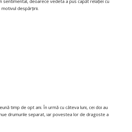
lan sentimental, deoarece vedeta a pus capăt relației cu
motivul despărțirii.
nă timp de opt ani. În urmă cu câteva luni, cei doi au
inue drumurile separat, iar povestea lor de dragoste a