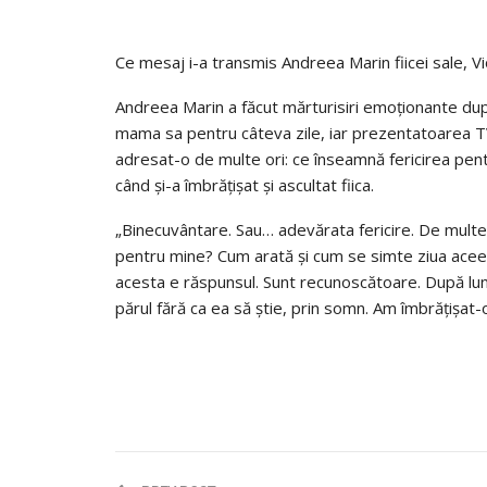
Ce mesaj i-a transmis Andreea Marin fiicei sale, Vi
Andreea Marin a făcut mărturisiri emoționante după 
mama sa pentru câteva zile, iar prezentatoarea TV 
adresat-o de multe ori: ce înseamnă fericirea pent
când și-a îmbrățișat și ascultat fiica.
„Binecuvântare. Sau… adevărata fericire. De multe 
pentru mine? Cum arată și cum se simte ziua aceea 
acesta e răspunsul. Sunt recunoscătoare. După lun
părul fără ca ea să știe, prin somn. Am îmbrățișat-o