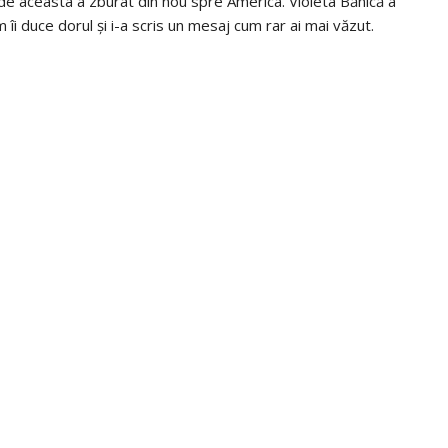
de aceasta a zburat din nou spre America. Violeta Bănică a
îi duce dorul și i-a scris un mesaj cum rar ai mai văzut.