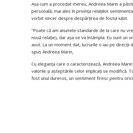
Așa cum a procedat mereu, Andreea Marin a păstra
personală, mai ales în privința relațiilor sentimen
vorbit sincer despre despărțirea de fostul iubit.
”Poate că am anumite standarde de la care nu vreau
nouă relație), dar așa se va întâmpla. Eu sunt un o
avut. La un moment dat, lucrurile o iau pe direcții
spus Andreea Marin,
Cu eleganța care o caracterizează, Andreea Marin a 
valorile și așteptările celor implicați se modifică
fost unul dureros, un sentiment firesc pentru orici