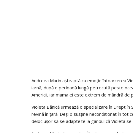
Andreea Marin așteaptă cu emoție întoarcerea Viol
iarnă, după o perioadă lungă petrecută peste ocean.
Americii, iar mama ei este extrem de mândră de parc
Violeta Bănică urmează o specializare în Drept în S
revină în țară. Deși o susține necondiționat în tot
deloc ușor să se adapteze la gândul că Violeta se 