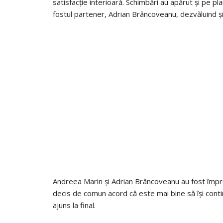
satisfacție interioară. Schimbări au apărut și pe p
fostul partener, Adrian Brâncoveanu, dezvăluind și 
Andreea Marin și Adrian Brâncoveanu au fost împreu
decis de comun acord că este mai bine să își cont
ajuns la final.