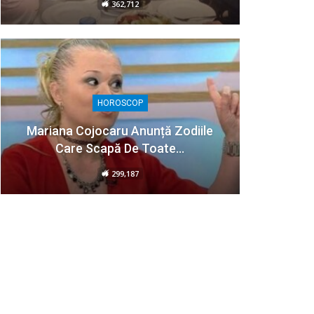
362,712
HOROSCOP
Mariana Cojocaru Anunță Zodiile
Care Scapă De Toate…
299,187