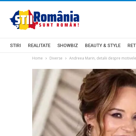
STIRI
REALITATE
SHOWBIZ
BEAUTY & STYLE
RET
Home
Diverse
Andreea Marin, detalii despre motivele