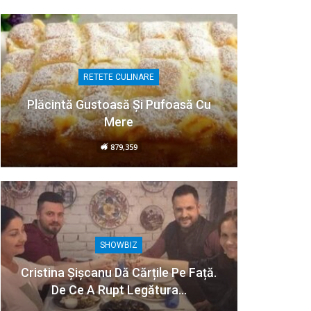
RETETE CULINARE
Plăcintă Gustoasă Și Pufoasă Cu
Mere
879,359
SHOWBIZ
Cristina Șișcanu Dă Cărțile Pe Față.
De Ce A Rupt Legătura…