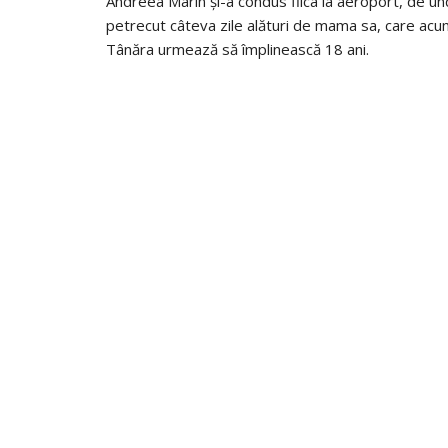
Andreea Marin și-a condus fiica la aeroport, de un
petrecut câteva zile alături de mama sa, care acum 
Tânăra urmează să împlinească 18 ani.