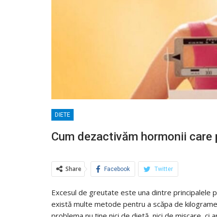
DIETE
Cum dezactivăm hormonii care 
Share
Facebook
Twitter
Excesul de greutate este una dintre principalele p
există multe metode pentru a scăpa de kilogramele
problema nu ține nici de dietă, nici de mișcare, ci