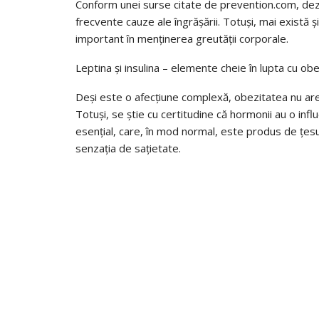
Conform unei surse citate de prevention.com, dezech
frecvente cauze ale îngrășării. Totuși, mai există și
important în menținerea greutății corporale.
Leptina și insulina – elemente cheie în lupta cu ob
Deși este o afecțiune complexă, obezitatea nu are 
Totuși, se știe cu certitudine că hormonii au o in
esențial, care, în mod normal, este produs de țesu
senzația de sațietate.