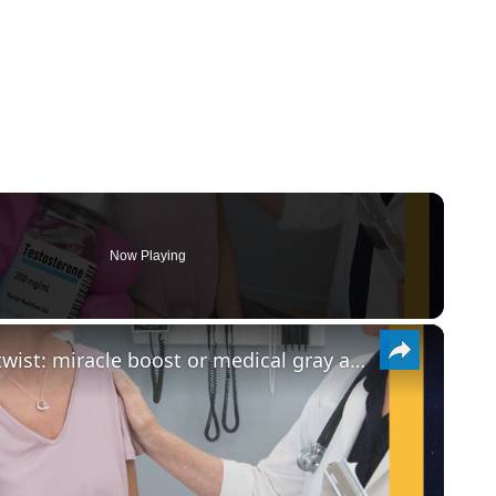
Now Playing
×
Menopause gets a testosterone twist: miracle boost or medical gray area?