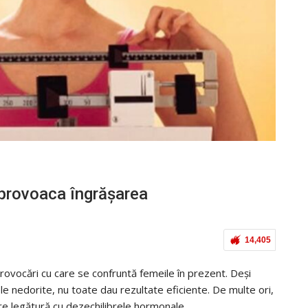
provoaca îngrășarea
14,405
rovocări cu care se confruntă femeile în prezent. Deși
 nedorite, nu toate dau rezultate eficiente. De multe ori,
 are legătură cu dezechilibrele hormonale.