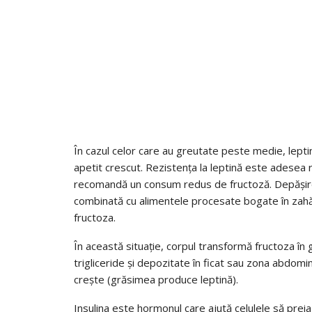
În cazul celor care au greutate peste medie, leptin
apetit crescut. Rezistența la leptină este adesea
recomandă un consum redus de fructoză. Depășirea 
combinată cu alimentele procesate bogate în zahăr,
fructoza.
În această situație, corpul transformă fructoza în
trigliceride și depozitate în ficat sau zona abdomi
crește (grăsimea produce leptină).
Insulina este hormonul care ajută celulele să preia 