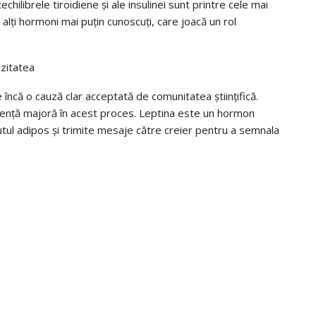
ilibrele tiroidiene și ale insulinei sunt printre cele mai
 alți hormoni mai puțin cunoscuți, care joacă un rol
ezitatea
încă o cauză clar acceptată de comunitatea științifică.
fluență majoră în acest proces. Leptina este un hormon
tul adipos și trimite mesaje către creier pentru a semnala