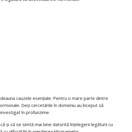
ntotdeauna cauzele esențiale. Pentru o mare parte dintre
 hormonale. Deși cercetările în domeniu au început să
 investigat în profunzime.
ă și să se simtă mai bine datorită înțelegerii legăturii cu
cu dificultăți în pierderea kilogramelor.