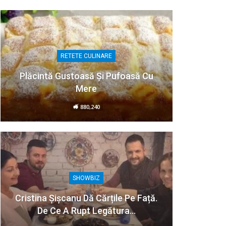
RETETE CULINARE
Plăcintă Gustoasă Și Pufoasă Cu
Mere
880,240
SHOWBIZ
Cristina Șișcanu Dă Cărțile Pe Față.
De Ce A Rupt Legătura…