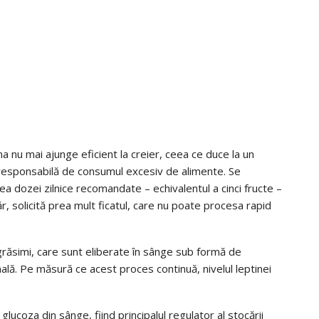
a nu mai ajunge eficient la creier, ceea ce duce la un
 responsabilă de consumul excesiv de alimente. Se
dozei zilnice recomandate – echivalentul a cinci fructe –
 solicită prea mult ficatul, care nu poate procesa rapid
 grăsimi, care sunt eliberate în sânge sub formă de
nală. Pe măsură ce acest proces continuă, nivelul leptinei
glucoza din sânge, fiind principalul regulator al stocării