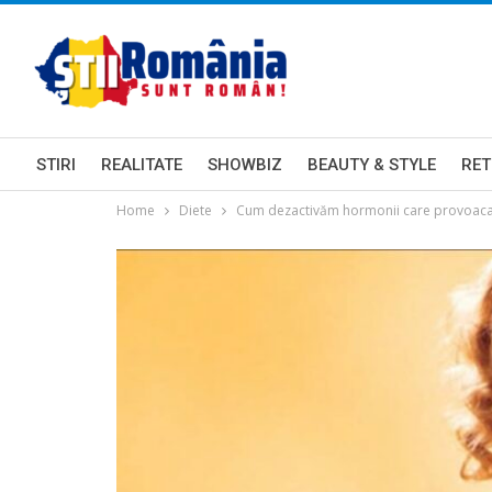
STIRI
REALITATE
SHOWBIZ
BEAUTY & STYLE
RET
Home
Diete
Cum dezactivăm hormonii care provoaca