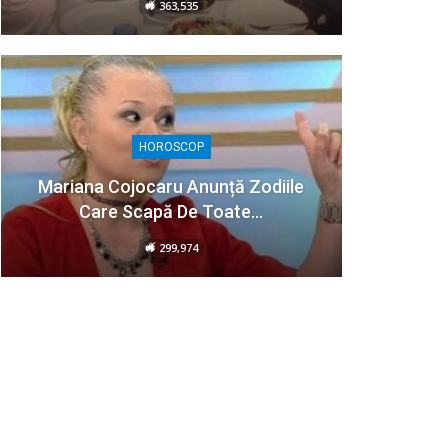
363,535
HOROSCOP
Mariana Cojocaru Anunță Zodiile
Care Scapă De Toate…
299,974