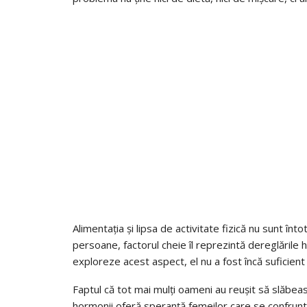
Alimentația și lipsa de activitate fizică nu sunt î
persoane, factorul cheie îl reprezintă dereglările
exploreze acest aspect, el nu a fost încă suficient
Faptul că tot mai mulți oameni au reușit să slăbeasc
hormonii oferă speranță femeilor care se confruntă 