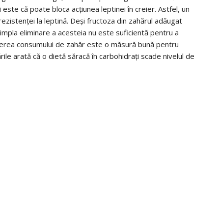
 este că poate bloca acțiunea leptinei în creier. Astfel, un
rezistenței la leptină. Deși fructoza din zahărul adăugat
simpla eliminare a acesteia nu este suficientă pentru a
cerea consumului de zahăr este o măsură bună pentru
ile arată că o dietă săracă în carbohidrați scade nivelul de