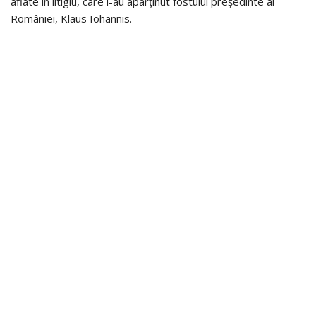
aflate în litigiu, care i-au aparținut fostului președinte al
României, Klaus Iohannis.