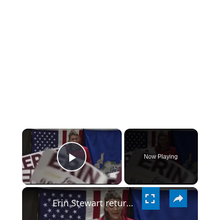
×
Now Playing
PLAY
×
VIDEO
Erin Stewart returns $183K in unused public campaign funds after ending campaign for governor