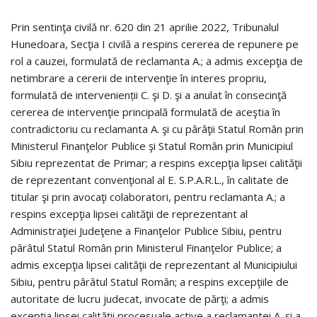
Prin sentinţa civilă nr. 620 din 21 aprilie 2022, Tribunalul
Hunedoara, Secţia I civilă a respins cererea de repunere pe
rol a cauzei, formulată de reclamanta A.; a admis excepţia de
netimbrare a cererii de intervenţie în interes propriu,
formulată de intervenienții C. şi D. şi a anulat în consecinţă
cererea de intervenţie principală formulată de aceştia în
contradictoriu cu reclamanta A. şi cu pârâţii Statul Român prin
Ministerul Finanţelor Publice şi Statul Român prin Municipiul
Sibiu reprezentat de Primar; a respins excepţia lipsei calităţii
de reprezentant convenţional al E. S.P.A.R.L., în calitate de
titular şi prin avocaţi colaboratori, pentru reclamanta A.; a
respins excepţia lipsei calităţii de reprezentant al
Administraţiei Judeţene a Finanţelor Publice Sibiu, pentru
pârâtul Statul Român prin Ministerul Finanţelor Publice; a
admis excepţia lipsei calităţii de reprezentant al Municipiului
Sibiu, pentru pârâtul Statul Român; a respins excepţiile de
autoritate de lucru judecat, invocate de părţi; a admis
excepţia lipsei calităţii procesuale active a reclamantei A. şi a