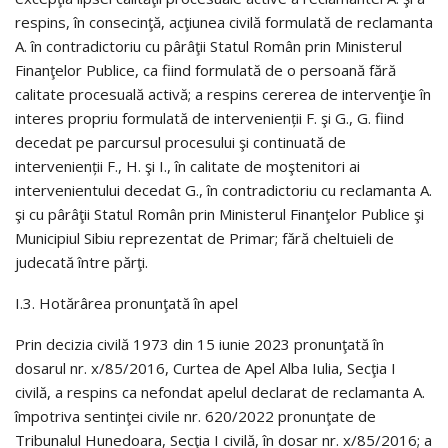
respins, în consecinţă, acţiunea civilă formulată de reclamanta
A. în contradictoriu cu pârâţii Statul Român prin Ministerul
Finanţelor Publice, ca fiind formulată de o persoană fără
calitate procesuală activă; a respins cererea de intervenţie în
interes propriu formulată de intervenienții F. şi G., G. fiind
decedat pe parcursul procesului şi continuată de
intervenienții F., H. şi I., în calitate de moştenitori ai
intervenientului decedat G., în contradictoriu cu reclamanta A.
şi cu pârâţii Statul Român prin Ministerul Finanţelor Publice şi
Municipiul Sibiu reprezentat de Primar; fără cheltuieli de
judecată între părţi.
I.3. Hotărârea pronunţată în apel
Prin decizia civilă 1973 din 15 iunie 2023 pronunţată în
dosarul nr. x/85/2016, Curtea de Apel Alba Iulia, Secţia I
civilă, a respins ca nefondat apelul declarat de reclamanta A.
împotriva sentinţei civile nr. 620/2022 pronunţate de
Tribunalul Hunedoara, Secţia I civilă, în dosar nr. x/85/2016; a