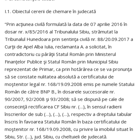
I.1. Obiectul cererii de chemare în judecată
“Prin acţiunea civilă formulată la data de 07 aprilie 2016 în
dosar nr. x/85/2016 al Tribunalului Sibiu, strămutat la
Tribunalul Hunedoara prin sentinţa civilă nr. 88/20.09.2017 a
Curţii de Apel Alba Iulia, reclamanta A. a solicitat, în
contradictoriu cu pârâţii Statul Român prin Ministerul
Finanţelor Publice şi Statul Român prin Municipiul Sibiu
reprezentat de Primar, ca prin hotărârea ce se va pronunţa
să se constate nulitatea absolută a certificatului de
moştenitor legal nr. 168/19.09.2008 emis pe numele Statului
Român de către BNP B., în dosarele succesorale nr.
90/2007, 92/2008 şi 93/2008; să se dispună pe cale de
consecinţă rectificarea CF Sibiu nr. (…), în sensul radierii
înscrierilor de sub (…), (…), (…), respectiv a dreptului tabular
înscris în favoarea Statului Român în baza certificatului de
moştenitor nr. 168/19.09.2008, cu privire la imobilul situat în
Sibiu, Str. (…), jud. Sibiu, cu cheltuieli de judecată.