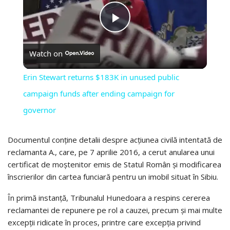
PLAY
Watch on
VIDEO
Erin Stewart returns $183K in unused public
campaign funds after ending campaign for
governor
Documentul conține detalii despre acțiunea civilă intentată de
reclamanta A., care, pe 7 aprilie 2016, a cerut anularea unui
certificat de moștenitor emis de Statul Român și modificarea
înscrierilor din cartea funciară pentru un imobil situat în Sibiu.
În primă instanță, Tribunalul Hunedoara a respins cererea
reclamantei de repunere pe rol a cauzei, precum și mai multe
excepții ridicate în proces, printre care excepția privind