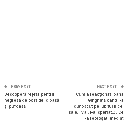
PREV POST
NEXT POST
Descoperă rețeta pentru
Cum a reacționat Ioana
negresă de post delicioasă
Ginghină când l-a
și pufoasă
cunoscut pe iubitul fiicei
sale. “Vai, l-ai speriat…”. Ce
i-a reproșat imediat