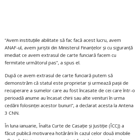
“Avem instituțiile abilitate să fac facă acest lucru, avem
ANAF-ul, avem juriștii din Ministerul Finanțelor și cu siguranță
imediat ce avem extrasul de carte funciară facem cu
fermitate următorul pas”, a spus el.
După ce avem extrasul de carte funciară putem să
demonstrăm că statul este proprietar și urmează pașii de
recuperare a sumelor care au fost încasate de cei care într-o
perioadă anume au încasat chirii sau alte venituri în urma
cedării folosinței acestor bunuri”, a declarat acesta la Antena
3 CNN.
În luna ianuarie, Înalta Curte de Casație și Justiție (ÎCCJ) a
făcut publică motivarea hotărârii în cazul celor două imobile