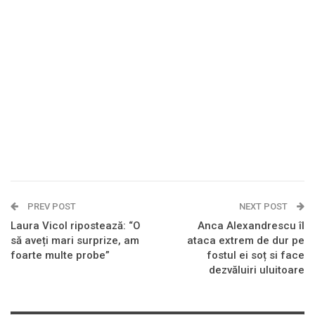
PREV POST
NEXT POST
Laura Vicol ripostează: “O
Anca Alexandrescu îl
să aveți mari surprize, am
ataca extrem de dur pe
foarte multe probe”
fostul ei soț si face
dezvăluiri uluitoare