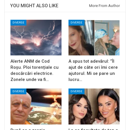
YOU MIGHT ALSO LIKE
More From Author
DIVERSE
DIVERSE
Alerte ANM de Cod
A spus tot adevărul: ”Îl
Roșu. Ploi torențiale cu
ajut de câte ori îmi cere
descărcări electrice.
ajutorul. Mi se pare un
Zonele unde va fi…
lucru…
DIVERSE
DIVERSE