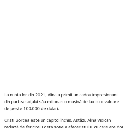
La nunta lor din 2021, Alina a primit un cadou impresionant
din partea soțului său milionar: o mașină de lux cu o valoare
de peste 100.000 de dolari.
Cristi Borcea este un capitol închis. Astăzi, Alina Vidican
radiază de fericire! Fosta soție a afaceristului, cu care are doi