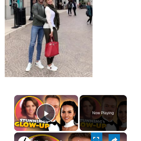
×
Now Playing
PLAY
×