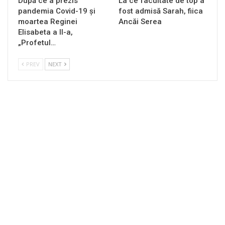
După ce a prezis
La ce facultate de top a
pandemia Covid-19 și
fost admisă Sarah, fiica
moartea Reginei
Ancăi Serea
Elisabeta a II-a,
„Profetul…
PREV
NEXT