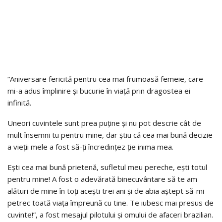
“Aniversare fericită pentru cea mai frumoasă femeie, care
mi-a adus împlinire și bucurie în viață prin dragostea ei
infinită.
Uneori cuvintele sunt prea puține și nu pot descrie cât de
mult însemni tu pentru mine, dar știu că cea mai bună decizie
a vieții mele a fost să-ți încredințez ție inima mea.
Ești cea mai bună prietenă, sufletul meu pereche, ești totul
pentru mine! A fost o adevărată binecuvântare să te am
alături de mine în toți acești trei ani și de abia aștept să-mi
petrec toată viața împreună cu tine. Te iubesc mai presus de
cuvinte!”, a fost mesajul pilotului și omului de afaceri brazilian.