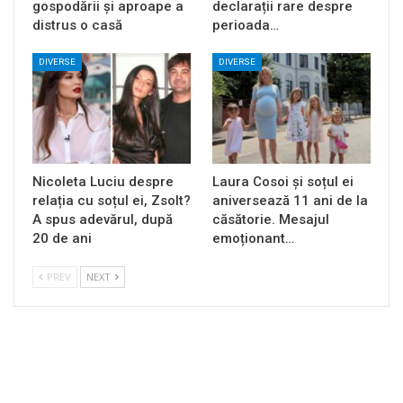
gospodării și aproape a
declarații rare despre
distrus o casă
perioada…
DIVERSE
DIVERSE
Nicoleta Luciu despre
Laura Cosoi și soțul ei
relația cu soțul ei, Zsolt?
aniversează 11 ani de la
A spus adevărul, după
căsătorie. Mesajul
20 de ani
emoționant…
PREV
NEXT