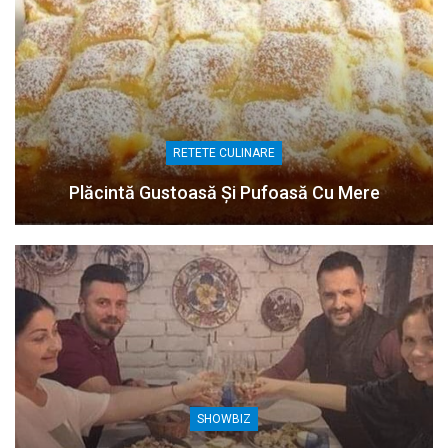
RETETE CULINARE
Plăcintă Gustoasă Și Pufoasă Cu Mere
SHOWBIZ