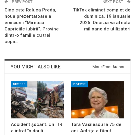
PREV POST
NEXT POST
Cine este Raluca Preda,
TikTok eliminat complet de
noua prezentatoare a
duminică, 19 ianuarie
emisiunii “Mireasa
2025! Decizia va afecta
Capriciile iubirii”. Provine
milioane de utilizatori
dintr-o familie cu trei
copii…
YOU MIGHT ALSO LIKE
More From Author
DIVERSE
DIVERSE
Accident șocant. Un TIR
Tora Vasilescu la 75 de
a intrat în două
ani. Actrița a făcut