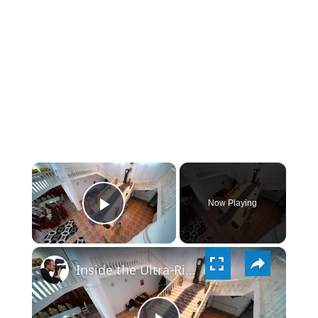
×
Now Playing
PLAY
×
VIDEO
Inside the Ultra-Rich Gypsy Mansions of Romania