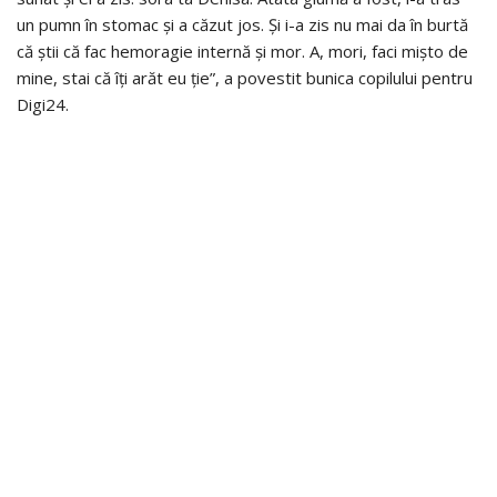
un pumn în stomac și a căzut jos. Și i-a zis nu mai da în burtă
că știi că fac hemoragie internă și mor. A, mori, faci mișto de
mine, stai că îți arăt eu ție”, a povestit bunica copilului pentru
Digi24.