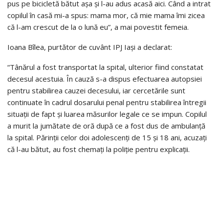
pus pe bicicletă bătut așa și l-au adus acasă aici. Când a intrat
copilul în casă mi-a spus: mama mor, că mie mama îmi zicea
că l-am crescut de la o lună eu”, a mai povestit femeia.
Ioana Bîlea, purtător de cuvânt IPJ Iași a declarat:
“Tânărul a fost transportat la spital, ulterior fiind constatat
decesul acestuia. În cauză s-a dispus efectuarea autopsiei
pentru stabilirea cauzei decesului, iar cercetările sunt
continuate în cadrul dosarului penal pentru stabilirea întregii
situații de fapt și luarea măsurilor legale ce se impun. Copilul
a murit la jumătate de oră după ce a fost dus de ambulanță
la spital. Părinții celor doi adolescenți de 15 și 18 ani, acuzați
că l-au bătut, au fost chemați la poliție pentru explicații.