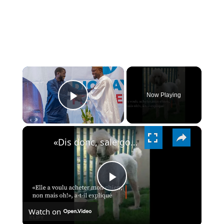
×
Now Playing
PLAY
×
VIDEO
«Dis donc, sale gosse!»: comment Jean-Pierre Foucault a repris la fille de Madonna.
PLAY
Watch on
VIDEO