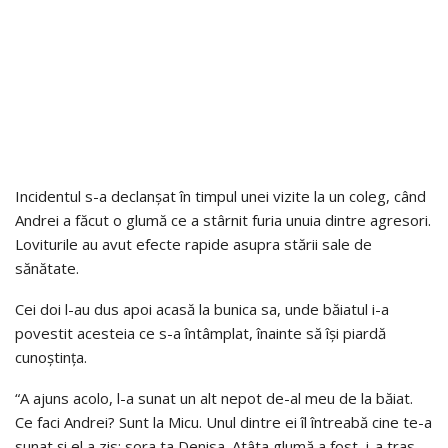
Incidentul s-a declanșat în timpul unei vizite la un coleg, când
Andrei a făcut o glumă ce a stârnit furia unuia dintre agresori.
Loviturile au avut efecte rapide asupra stării sale de
sănătate.
Cei doi l-au dus apoi acasă la bunica sa, unde băiatul i-a
povestit acesteia ce s-a întâmplat, înainte să își piardă
cunoștința.
“A ajuns acolo, l-a sunat un alt nepot de-al meu de la băiat.
Ce faci Andrei? Sunt la Micu. Unul dintre ei îl întreabă cine te-a
sunat și el a zis: sora ta Denisa. Atâta glumă a fost, i-a tras