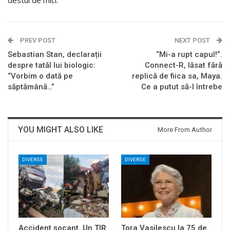
destul de mici.
PREV POST
NEXT POST
Sebastian Stan, declarații
“Mi-a rupt capul!”.
despre tatăl lui biologic:
Connect-R, lăsat fără
“Vorbim o dată pe
replică de fiica sa, Maya.
săptămână…”
Ce a putut să-l întrebe
YOU MIGHT ALSO LIKE
More From Author
DIVERSE
DIVERSE
Accident șocant. Un TIR
Tora Vasilescu la 75 de