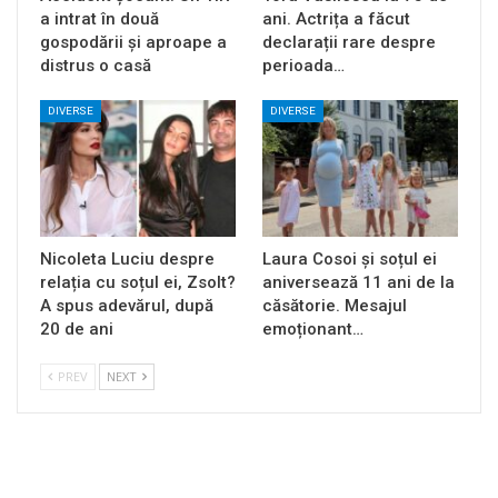
a intrat în două
ani. Actrița a făcut
gospodării și aproape a
declarații rare despre
distrus o casă
perioada…
DIVERSE
DIVERSE
Nicoleta Luciu despre
Laura Cosoi și soțul ei
relația cu soțul ei, Zsolt?
aniversează 11 ani de la
A spus adevărul, după
căsătorie. Mesajul
20 de ani
emoționant…
PREV
NEXT