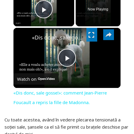
Now Playing
PLAY
×
VIDEO
«Dis donc, sale gosse!»: comment Jean-Pierre Foucault a repris la fille de Madonna.
PLAY
Watch on
VIDEO
«Dis donc, sale gosse!»: comment Jean-Pierre
Foucault a repris la fille de Madonna.
Cu toate acestea, având în vedere plecarea tensionată a
soției sale, șansele ca el să fie primit cu brațele deschise par