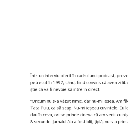
Într-un interviu oferit în cadrul unui podcast, prez
petrecut în 1997, când, fiind convins că avea zi lib
știe că va fi nevoie să intre în direct.
“Oricum nu s-a văzut nimic, dar nu-mi ieșea. Am fă
Tata Puiu, ca să scap. Nu-mi ieșeau cuvintele. Eu 
dau în ceva, ori se prinde cineva că am venit cu nișt
8 secunde. Jurnalul ăla a fost bliț, țiplă, nu s-a pri