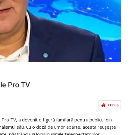
ile Pro TV
11,606
 Pro TV, a devenit o figură familiară pentru publicul din
onalismul său. Cu o doză de umor aparte, acesta reușește
te, păstrându-și locul în inimile telespectatorilor.