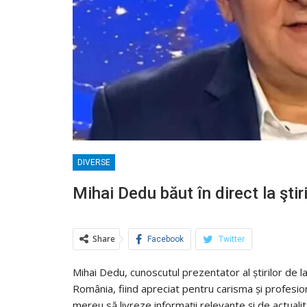
DIVERSE
Mihai Dedu băut în direct la ştir
Share
Facebook
Twitter
Mihai Dedu, cunoscutul prezentator al știrilor de la
România, fiind apreciat pentru carisma și profesi
mereu să livreze informații relevante și de actualita