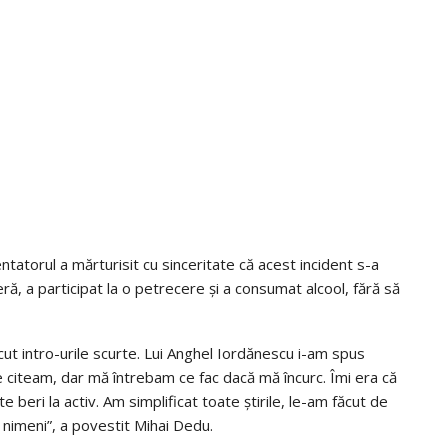
entatorul a mărturisit cu sinceritate că acest incident s-a
eră, a participat la o petrecere și a consumat alcool, fără să
cut intro-urile scurte. Lui Anghel Iordănescu i-am spus
le citeam, dar mă întrebam ce fac dacă mă încurc. Îmi era că
e beri la activ. Am simplificat toate știrile, le-am făcut de
ns nimeni”, a povestit Mihai Dedu.