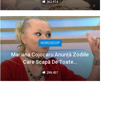
362,974
HOROSCOP
Mariana Cojocaru Anunță Zodiile
Care Scapă De Toate…
299,457