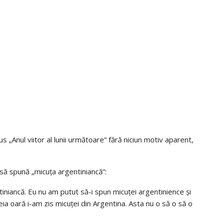
Anul viitor al lunii următoare” fără niciun motiv aparent,
să spună „micuța argentiniancă”:
ntiniancă. Eu nu am putut să-i spun micuței argentinience și
reia oară i-am zis micuței din Argentina. Asta nu o să o să o