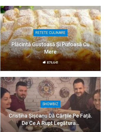
RETETE CULINARE
Plăcintă Gustoasă Și Pufoasă Cu
Mere
879,641
SHOWBIZ
Cristina Șișcanu Dă Cărțile Pe Față.
De Ce A Rupt Legătura…