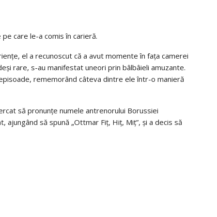
pe care le-a comis în carieră.
riențe, el a recunoscut că a avut momente în fața camerei
deși rare, s-au manifestat uneori prin bâlbâieli amuzante.
 episoade, rememorând câteva dintre ele într-o manieră
ercat să pronunțe numele antrenorului Borussiei
 ajungând să spună „Ottmar Fiț, Hiț, Miț”, și a decis să