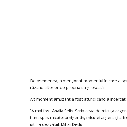
De asemenea, a menționat momentul în care a spus „
râzând ulterior de propria sa greșeală.
Alt moment amuzant a fost atunci când a încercat 
“A mai fost Analia Selis. Scria ceva de micuța arge
i-am spus micuței arnigentin, micuței argen.. și a t
uit”, a dezvăluit Mihai Dedu