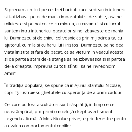
Si precum ai miluit pe cei trei barbati care sedeau in intuneric
si i-ai izbavit pe ei de mania imparatului si de sabie, asa ne
miluieste si pe noi cei ce cu mintea, cu cuvantul si cu lucrul
suntem intru intunericul pacatelor si ne izbaveste de mania
lui Dumnezeu si de chinul cel vesnic ca prin mijlocirea ta, cu
ajutorul, cu mila si cu harul lui Hristos, Dumnezeu sa ne dea
viata linistita si fara de pacat, ca sa vietuim in veacul acesta,
si de partea starii de-a stanga sa ne izbaveasca si in partea
de-a dreapta, impreuna cu toti sfintii, sa ne invrednicim.
Amin”.
În tradiția populară, se spune că în Ajunul Sfântului Nicolae,
copiii își lustruiesc ghetuțele cu speranța de a primi cadouri.
Cei care au fost ascultători sunt răsplătiți, în timp ce cei
neastâmpărați pot primi o nuielușă drept avertisment.
Legenda afirmă că Mos Nicolae privește prin ferestre pentru
a evalua comportamentul copiilor.