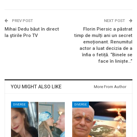
PREV POST
NEXT POST
Mihai Dedu băut în direct
Florin Piersic a păstrat
la ştirile Pro TV
timp de mulți ani un secret
emoționant. Renumitul
actor a luat decizia de a
înfia o fetiță. “Binele se
face în liniște…”
YOU MIGHT ALSO LIKE
More From Author
DIVERSE
DIVERSE