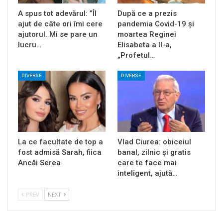
A spus tot adevărul: ”Îl
După ce a prezis
ajut de câte ori îmi cere
pandemia Covid-19 și
ajutorul. Mi se pare un
moartea Reginei
lucru…
Elisabeta a II-a,
„Profetul…
DIVERSE
DIVERSE
La ce facultate de top a
Vlad Ciurea: obiceiul
fost admisă Sarah, fiica
banal, zilnic și gratis
Ancăi Serea
care te face mai
inteligent, ajută…
PREV
NEXT