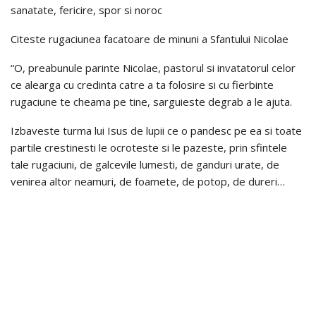
sanatate, fericire, spor si noroc
Citeste rugaciunea facatoare de minuni a Sfantului Nicolae
“O, preabunule parinte Nicolae, pastorul si invatatorul celor
ce alearga cu credinta catre a ta folosire si cu fierbinte
rugaciune te cheama pe tine, sarguieste degrab a le ajuta.
Izbaveste turma lui Isus de lupii ce o pandesc pe ea si toate
partile crestinesti le ocroteste si le pazeste, prin sfintele
tale rugaciuni, de galcevile lumesti, de ganduri urate, de
venirea altor neamuri, de foamete, de potop, de dureri…