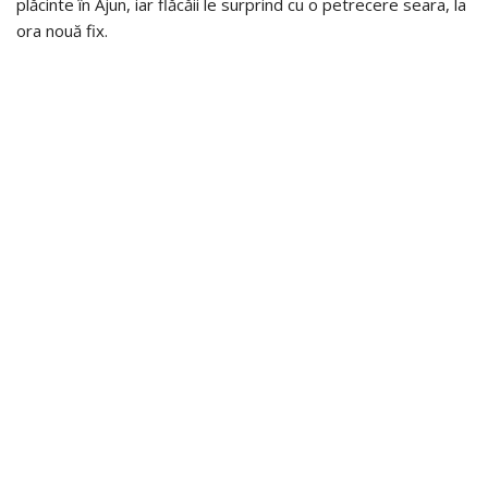
plăcinte în Ajun, iar flăcăii le surprind cu o petrecere seara, la
ora nouă fix.