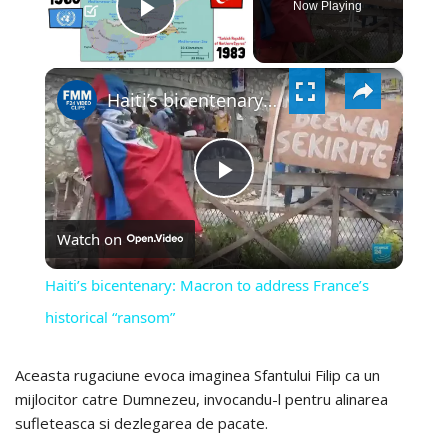
Now Playing
PLAY
×
VIDEO
Haiti’s bicentenary: Macron to address France’s historical “ransom”
PLAY
Watch on
VIDEO
Haiti’s bicentenary: Macron to address France’s
historical “ransom”
Aceasta rugaciune evoca imaginea Sfantului Filip ca un
mijlocitor catre Dumnezeu, invocandu-l pentru alinarea
sufleteasca si dezlegarea de pacate.