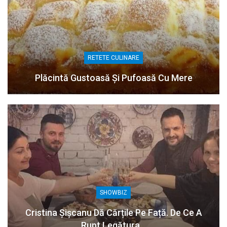
RETETE CULINARE
Plăcintă Gustoasă Și Pufoasă Cu Mere
SHOWBIZ
Cristina Șișcanu Dă Cărțile Pe Față. De Ce A
Rupt Legătura…