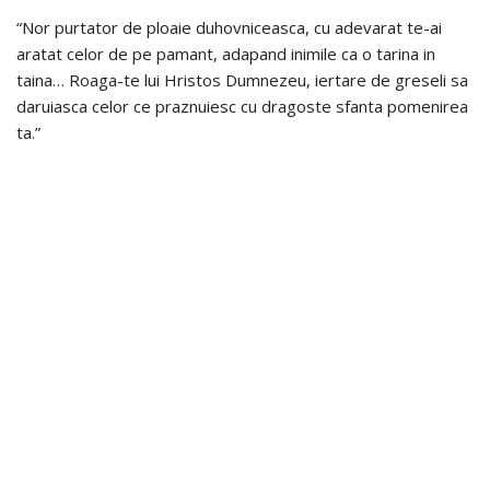
“Nor purtator de ploaie duhovniceasca, cu adevarat te-ai
aratat celor de pe pamant, adapand inimile ca o tarina in
taina… Roaga-te lui Hristos Dumnezeu, iertare de greseli sa
daruiasca celor ce praznuiesc cu dragoste sfanta pomenirea
ta.”