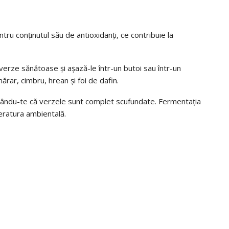
 conținutul său de antioxidanți, ce contribuie la
verze sănătoase și așază-le într-un butoi sau într-un
ar, cimbru, hrean și foi de dafin.
rându-te că verzele sunt complet scufundate. Fermentația
eratura ambientală.