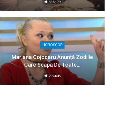
363,179
HOROSCOP
Mariana Cojocaru Anunță Zodiile
Care Scapă De Toate…
299,645