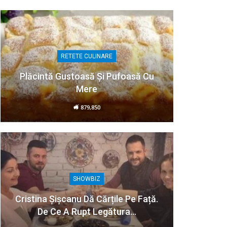
RETETE CULINARE
Plăcintă Gustoasă Și Pufoasă Cu
Mere
879,850
SHOWBIZ
Cristina Șișcanu Dă Cărțile Pe Față.
De Ce A Rupt Legătura…