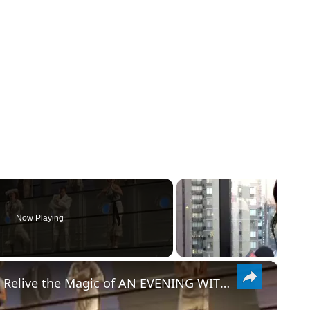
Now Playing
×
From the BroadwayWorld Vaults: Relive the Magic of AN EVENING WITH PATTI AND MANDY