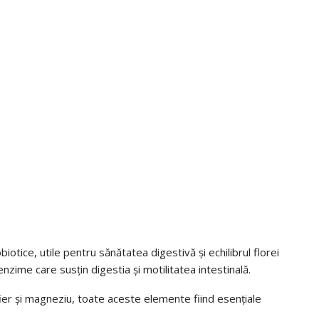
tice, utile pentru sănătatea digestivă și echilibrul florei
enzime care susțin digestia și motilitatea intestinală.
 fier și magneziu, toate aceste elemente fiind esențiale