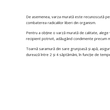
De asemenea, varza murată este recunoscută pentru
combaterea radicalilor liberi din organism.
Pentru a obține o varză murată de calitate, alege 
recipient potrivit, adăugând condimente precum măr
Toarnă saramură din sare grunjoasă și apă, asigu
durează între 2 și 4 săptămâni, în funcție de temp