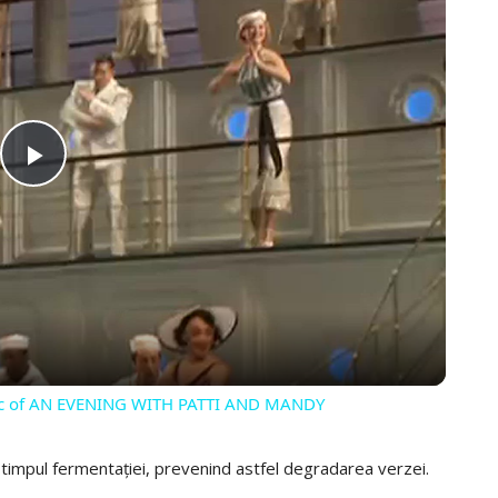
PLAY
VIDEO
gic of AN EVENING WITH PATTI AND MANDY
 timpul fermentației, prevenind astfel degradarea verzei.