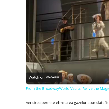
Watch on
From the BroadwayWorld Vaults: Relive the Ma
Aerisirea permite eliminarea gazelor acumulate în