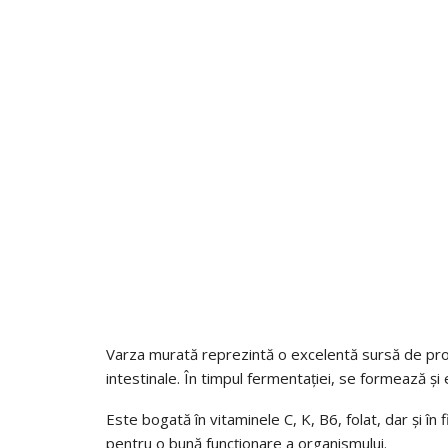
Varza murată reprezintă o excelentă sursă de probio
intestinale. În timpul fermentației, se formează și 
Este bogată în vitaminele C, K, B6, folat, dar și în
pentru o bună funcționare a organismului.