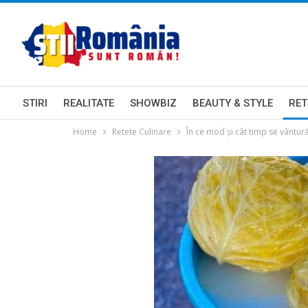
STIRI
REALITATE
SHOWBIZ
BEAUTY & STYLE
RET
Home
Retete Culinare
În ce mod și cât timp se vântur