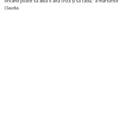
oricând poate să aibă o altă criză și să cadă,” a mărturisit
Claudia.