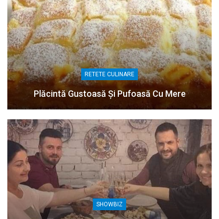
RETETE CULINARE
Plăcintă Gustoasă Și Pufoasă Cu Mere
SHOWBIZ