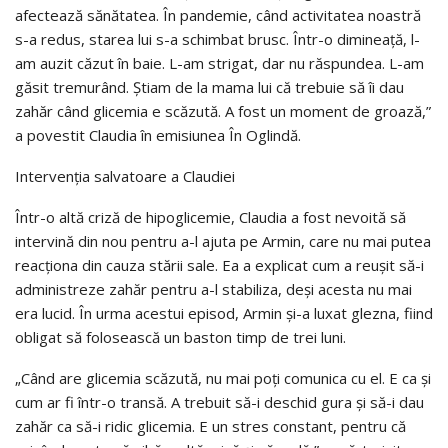
afectează sănătatea. În pandemie, când activitatea noastră
s-a redus, starea lui s-a schimbat brusc. Într-o dimineață, l-
am auzit căzut în baie. L-am strigat, dar nu răspundea. L-am
găsit tremurând. Știam de la mama lui că trebuie să îi dau
zahăr când glicemia e scăzută. A fost un moment de groază,”
a povestit Claudia în emisiunea În Oglindă.
Intervenția salvatoare a Claudiei
Într-o altă criză de hipoglicemie, Claudia a fost nevoită să
intervină din nou pentru a-l ajuta pe Armin, care nu mai putea
reacționa din cauza stării sale. Ea a explicat cum a reușit să-i
administreze zahăr pentru a-l stabiliza, deși acesta nu mai
era lucid. În urma acestui episod, Armin și-a luxat glezna, fiind
obligat să folosească un baston timp de trei luni.
„Când are glicemia scăzută, nu mai poți comunica cu el. E ca și
cum ar fi într-o transă. A trebuit să-i deschid gura și să-i dau
zahăr ca să-i ridic glicemia. E un stres constant, pentru că