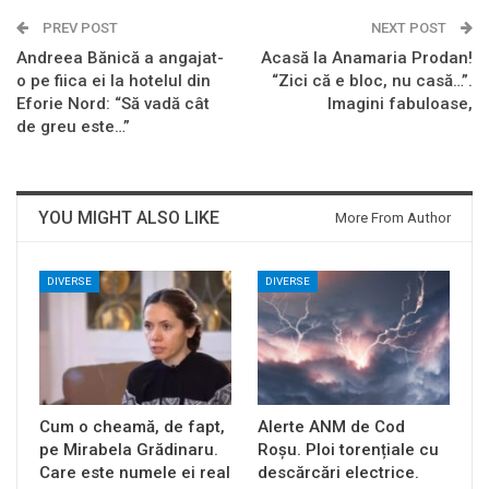
PREV POST
NEXT POST
Andreea Bănică a angajat-
Acasă la Anamaria Prodan!
o pe fiica ei la hotelul din
“Zici că e bloc, nu casă…”.
Eforie Nord: “Să vadă cât
Imagini fabuloase,
de greu este…”
YOU MIGHT ALSO LIKE
More From Author
DIVERSE
DIVERSE
Cum o cheamă, de fapt,
Alerte ANM de Cod
pe Mirabela Grădinaru.
Roșu. Ploi torențiale cu
Care este numele ei real
descărcări electrice.