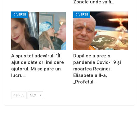
Zonele unde va fi…
DIVERSE
DIVERSE
A spus tot adevărul: ”Îl
După ce a prezis
ajut de câte ori îmi cere
pandemia Covid-19 și
ajutorul. Mi se pare un
moartea Reginei
lucru…
Elisabeta a II-a,
„Profetul…
PREV
NEXT