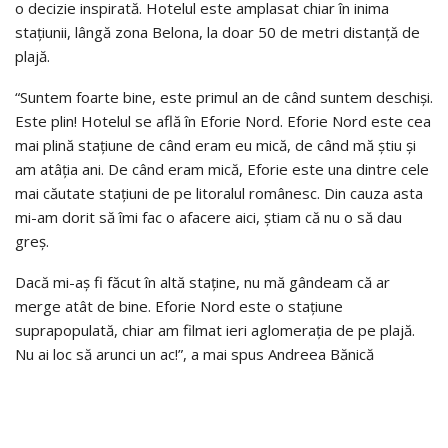
o decizie inspirată. Hotelul este amplasat chiar în inima
stațiunii, lângă zona Belona, la doar 50 de metri distanță de
plajă.
“Suntem foarte bine, este primul an de când suntem deschiși.
Este plin! Hotelul se află în Eforie Nord. Eforie Nord este cea
mai plină stațiune de când eram eu mică, de când mă știu și
am atâția ani. De când eram mică, Eforie este una dintre cele
mai căutate stațiuni de pe litoralul românesc. Din cauza asta
mi-am dorit să îmi fac o afacere aici, știam că nu o să dau
greș.
Dacă mi-aș fi făcut în altă staține, nu mă gândeam că ar
merge atât de bine. Eforie Nord este o stațiune
suprapopulată, chiar am filmat ieri aglomerația de pe plajă.
Nu ai loc să arunci un ac!”, a mai spus Andreea Bănică