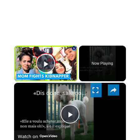
×
Now Playing
PLAY
×
VIDEO
«Dis donc, sale gosse!»: comment Jean-Pierre Foucault a repris la fille de Madonna.
PLAY
Watch on