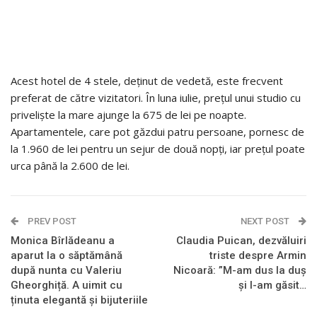
Acest hotel de 4 stele, deținut de vedetă, este frecvent
preferat de către vizitatori. În luna iulie, prețul unui studio cu
priveliște la mare ajunge la 675 de lei pe noapte.
Apartamentele, care pot găzdui patru persoane, pornesc de
la 1.960 de lei pentru un sejur de două nopți, iar prețul poate
urca până la 2.600 de lei.
PREV POST
NEXT POST
Monica Bîrlădeanu a
Claudia Puican, dezvăluiri
aparut la o săptămână
triste despre Armin
după nunta cu Valeriu
Nicoară: ”M-am dus la duș
Gheorghiță. A uimit cu
și l-am găsit…
ținuta elegantă și bijuteriile