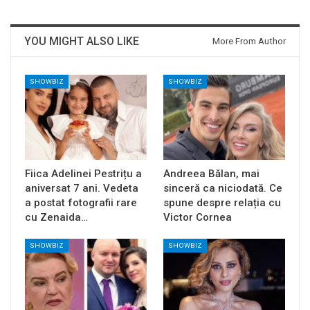
YOU MIGHT ALSO LIKE
More From Author
SHOWBIZ
SHOWBIZ
Fiica Adelinei Pestrițu a
Andreea Bălan, mai
aniversat 7 ani. Vedeta
sinceră ca niciodată. Ce
a postat fotografii rare
spune despre relația cu
cu Zenaida…
Victor Cornea
SHOWBIZ
SHOWBIZ