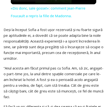
VIDEO
«Dis donc, sale gosse!»: comment Jean-Pierre
Foucault a repris la fille de Madonna.
Deși la început Sofia a fost ușor rezervată și nu foarte sigură
pe aptitudinile ei, a dovedit că se poate adapta bine la noile
responsabilități. Această experiență i-a sporit încrederea în
sine, iar părinții sunt deja pregătiți să o încurajeze să ocupe o
funcție mai importantă, precum cea de recepționeră, în anul
următor.
“Anul acesta am făcut primul pas cu Sofia. Am, să zic, angajat-
o part-time jos, la unul dintre spațiile comerciale pe care le-
am închiriat la hotel. A fost și ea o perioadă acolo angajată
pentru a vedea, de fapt, cum stă treaba. Cât de greu este
să câștigi bani, cât de greu este să muncești, ce fel de muncă
faci.
Să facă un pic diferența și să-și dea seama că ea și fratele ei