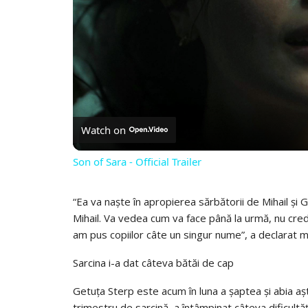
Watch on
Son of Sara - Official Trailer
“Ea va naște în apropierea sărbătorii de Mihail și G
Mihail. Va vedea cum va face până la urmă, nu cre
am pus copiilor câte un singur nume”, a declarat
Sarcina i-a dat câteva bătăi de cap
Getuța Sterp este acum în luna a șaptea și abia a
trimestru de sarcină, a întâmpinat câteva dificultăț