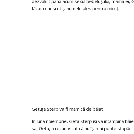
dezvăluit până acum sexul bebelușului, mama ei, G
făcut cunoscut și numele ales pentru micuț.
Getuța Sterp va fi mămică de băiat
În luna noiembrie, Geta Sterp își va întâmpina băi
sa, Geta, a recunoscut că nu își mai poate stăpâni 