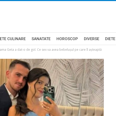
ETE CULINARE
SANATATE
HOROSCOP
DIVERSE
DIETE
 Mama Geta a dat-o de gol. Ce sex va avea bebelușul pe care îl așteaptă