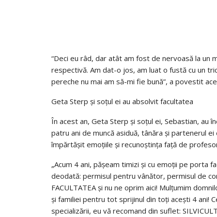
“Deci eu râd, dar atât am fost de nervoasă la un 
respectivă. Am dat-o jos, am luat o fustă cu un tri
pereche nu mai am să-mi fie bună”, a povestit ace
Geta Sterp și soțul ei au absolvit facultatea
În acest an, Geta Sterp și soțul ei, Sebastian, au în
patru ani de muncă asiduă, tânăra și partenerul ei 
împărtășit emoțiile și recunoștința față de profesorii
„Acum 4 ani, pășeam timizi și cu emoții pe porta fac
deodată: permisul pentru vânător, permisul de con
FACULTATEA și nu ne oprim aici! Mulțumim domnilor
și familiei pentru tot sprijinul din toți acești 4 ani! 
specializării, eu vă recomand din suflet: SILVICULT