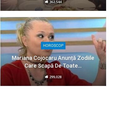
362,544
HOROSCOP
Mariana Cojocaru Anunță Zodiile
Care Scapă De Toate…
299,028