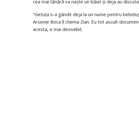
cea mai tânără va naște un băiat și deja au discu
“Getuța s-a gândit deja la un nume pentru bebeluș
Arsenie Boca îl chema Zian. Eu tot ascult docume
acesta, e mai deosebit.