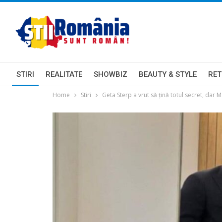
STIRI
REALITATE
SHOWBIZ
BEAUTY & STYLE
RET
Home
Stiri
Geta Sterp a vrut să țină totul secret, dar