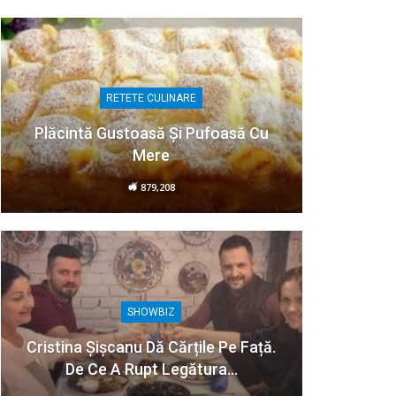
RETETE CULINARE
Plăcintă Gustoasă Și Pufoasă Cu
Mere
879,208
SHOWBIZ
Cristina Șișcanu Dă Cărțile Pe Față.
De Ce A Rupt Legătura…