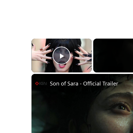
×
PLAY
VIDEO
Son of Sara - Official Trailer