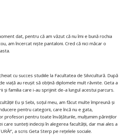
moment dat, pentru că am văzut că nu îmi e bună rochia
cou, am încercat niște pantaloni. Cred că nici măcar o
asta.
cheiat cu succes studiile la Facultatea de Silvicultură. După
de viață au reușit să obțină diplomele mult râvnite. Geta a
 și familia care i-au sprijinit de-a lungul acestui parcurs.
ultății! Eu și Sebi, soțul meu, am făcut multe împreună și
ducere pentru categorii, care încă nu e gata,
 profesori pentru toate învățăturile, mulțumim părinților
Cei care sunteți indeciși în alegerea facultății, dar mai ales a
URĂ!”, a scris Geta Sterp pe rețelele sociale.