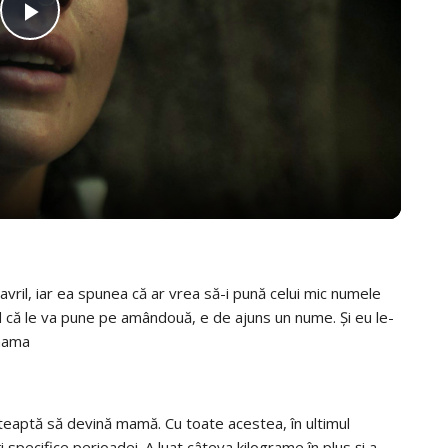
PLAY
VIDEO
avril, iar ea spunea că ar vrea să-i pună celui mic numele
d că le va pune pe amândouă, e de ajuns un nume. Și eu le-
 mama
șteaptă să devină mamă. Cu toate acestea, în ultimul
i specifice perioadei. A luat câteva kilograme în plus și a