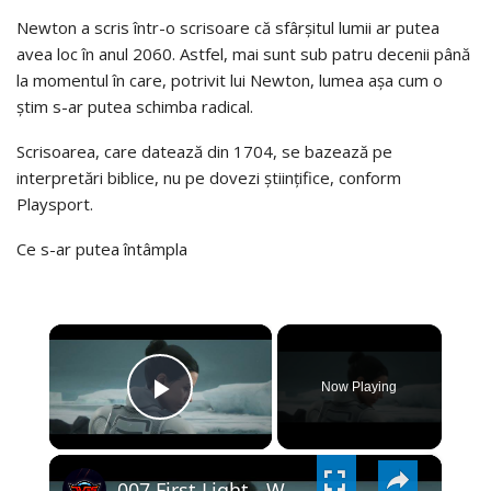
Newton a scris într-o scrisoare că sfârșitul lumii ar putea
avea loc în anul 2060. Astfel, mai sunt sub patru decenii până
la momentul în care, potrivit lui Newton, lumea așa cum o
știm s-ar putea schimba radical.
Scrisoarea, care datează din 1704, se bazează pe
interpretări biblice, nu pe dovezi științifice, conform
Playsport.
Ce s-ar putea întâmpla
×
Now Playing
PLAY
×
VIDEO
007 First Light - Wave of The Future: The Edge of The World: Arrival Cutscene Follow Isola Gameplay