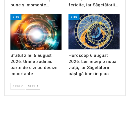
bune și momente…
fericite, iar Săgetătorii…
STIRI
STIRI
Sfatul zilei 6 august
Horoscop 6 august
2026. Unele zodii au
2026. Leii încep o nouă
parte de o zi cu decizii
viață, iar Săgetătorii
importante
câștigă bani în plus
PREV
NEXT