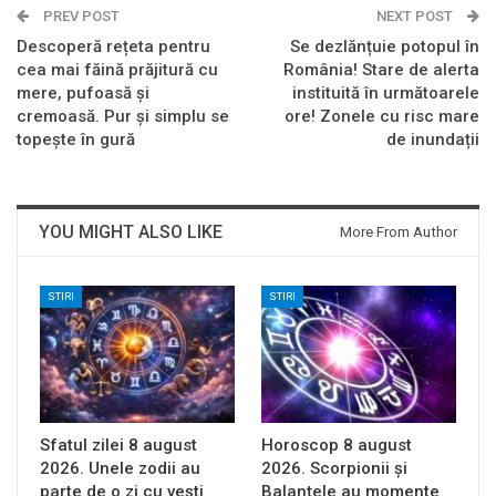
PREV POST
NEXT POST
Descoperă rețeta pentru
Se dezlănțuie potopul în
cea mai făină prăjitură cu
România! Stare de alerta
mere, pufoasă și
instituită în următoarele
cremoasă. Pur și simplu se
ore! Zonele cu risc mare
topește în gură
de inundații
YOU MIGHT ALSO LIKE
More From Author
STIRI
STIRI
Sfatul zilei 8 august
Horoscop 8 august
2026. Unele zodii au
2026. Scorpionii și
parte de o zi cu vești
Balanțele au momente