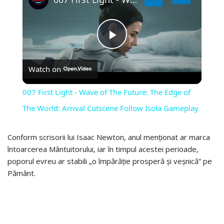
PLAY
Watch on
VIDEO
007 First Light - Wave of The Future: The Edge of
The World: Arrival Cutscene Follow Isola Gameplay
Conform scrisorii lui Isaac Newton, anul menționat ar marca
întoarcerea Mântuitorului, iar în timpul acestei perioade,
poporul evreu ar stabili „o împărăție prosperă și veșnică” pe
Pământ.