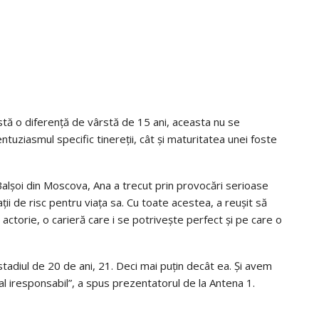
stă o diferență de vârstă de 15 ani, aceasta nu se
ntuziasmul specific tinereții, cât și maturitatea unei foste
Balșoi din Moscova, Ana a trecut prin provocări serioase
ații de risc pentru viața sa. Cu toate acestea, a reușit să
 actorie, o carieră care i se potrivește perfect și pe care o
tadiul de 20 de ani, 21. Deci mai puțin decât ea. Și avem
tal iresponsabil”, a spus prezentatorul de la Antena 1.