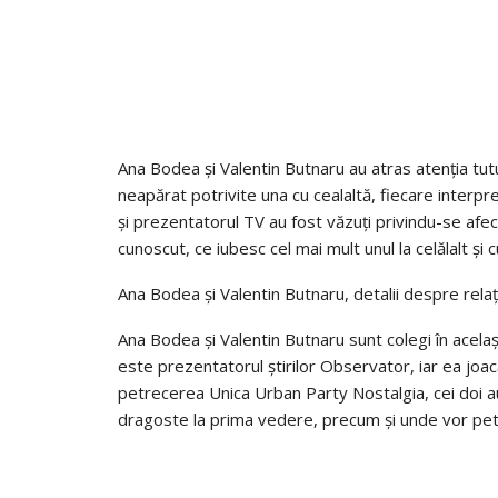
Ana Bodea și Valentin Butnaru au atras atenția tutu
neapărat potrivite una cu cealaltă, fiecare interpre
și prezentatorul TV au fost văzuți privindu-se afe
cunoscut, ce iubesc cel mai mult unul la celălalt și
Ana Bodea și Valentin Butnaru, detalii despre relaț
Ana Bodea și Valentin Butnaru sunt colegi în acela
este prezentatorul știrilor Observator, iar ea joacă 
petrecerea Unica Urban Party Nostalgia, cei doi au
dragoste la prima vedere, precum și unde vor pet