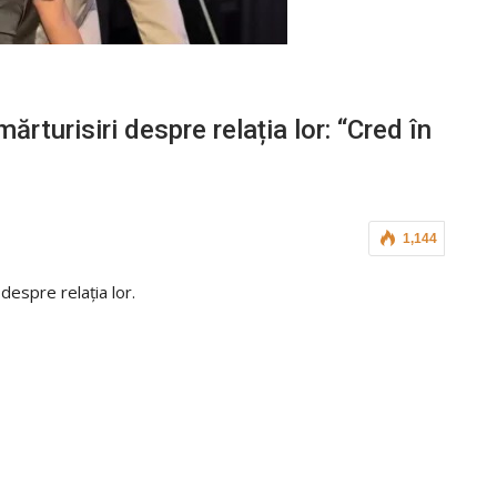
rturisiri despre relația lor: “Cred în
1,144
despre relația lor.