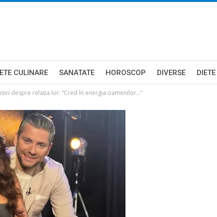
ETE CULINARE
SANATATE
HOROSCOP
DIVERSE
DIETE
siri despre relația lor: “Cred în energia oamenilor…”