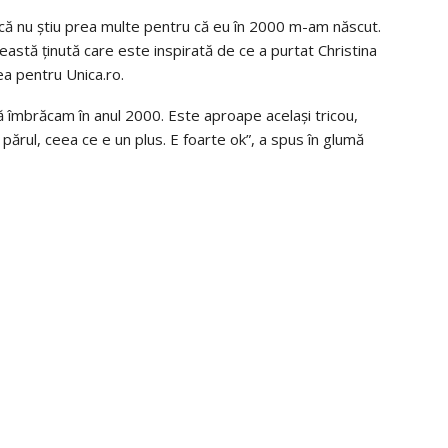
că nu știu prea multe pentru că eu în 2000 m-am născut.
ceastă ținută care este inspirată de ce a purtat Christina
ea pentru Unica.ro.
ă îmbrăcam în anul 2000. Este aproape același tricou,
t părul, ceea ce e un plus. E foarte ok”, a spus în glumă