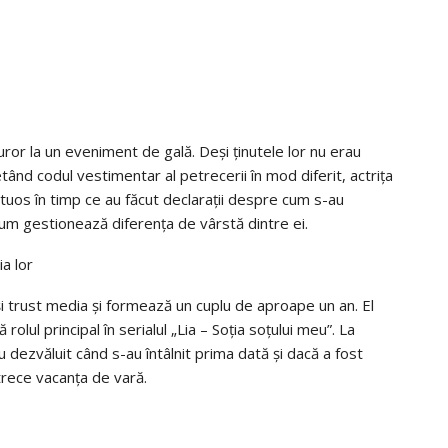
ror la un eveniment de gală. Deși ținutele lor nu erau
tând codul vestimentar al petrecerii în mod diferit, actrița
ctuos în timp ce au făcut declarații despre cum s-au
 cum gestionează diferența de vârstă dintre ei.
ia lor
și trust media și formează un cuplu de aproape un an. El
rolul principal în serialul „Lia – Soția soțului meu”. La
 dezvăluit când s-au întâlnit prima dată și dacă a fost
rece vacanța de vară.