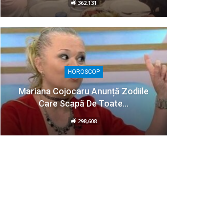
362,131
HOROSCOP
Mariana Cojocaru Anunță Zodiile
Care Scapă De Toate…
298,608