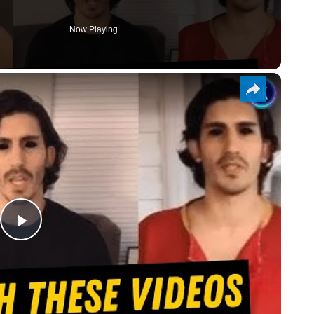
Now Playing
×
PLAY
VIDEO