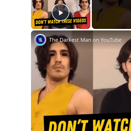
PLAY
VIDEO
The Darkest Man on YouTube