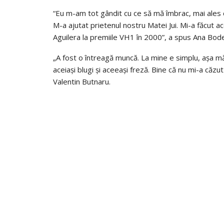
“Eu m-am tot gândit cu ce să mă îmbrac, mai ales 
M-a ajutat prietenul nostru Matei Jui. Mi-a făcut a
Aguilera la premiile VH1 în 2000”, a spus Ana Bod
„A fost o întreagă muncă. La mine e simplu, așa m
aceiași blugi și aceeași freză. Bine că nu mi-a căzu
Valentin Butnaru.