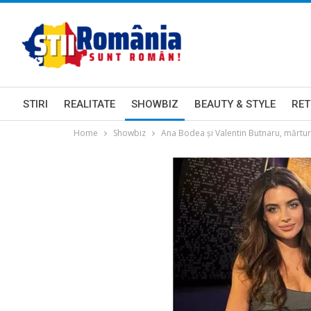
STIRI
REALITATE
SHOWBIZ
BEAUTY & STYLE
RET
Home
Showbiz
Ana Bodea și Valentin Butnaru, mărturi