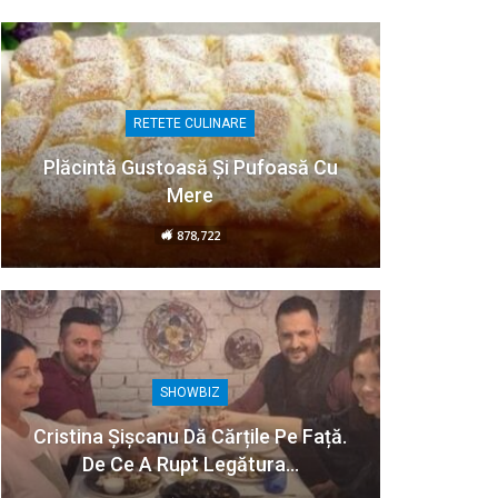
RETETE CULINARE
Plăcintă Gustoasă Și Pufoasă Cu
Mere
878,722
SHOWBIZ
Cristina Șișcanu Dă Cărțile Pe Față.
De Ce A Rupt Legătura…