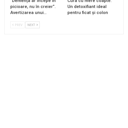
“Demența ar începe în
Cura cu mere coapte.
picioare, nu în creier”.
Un detoxifiant ideal
Avertizarea unui…
pentru ficat și colon
PREV
NEXT