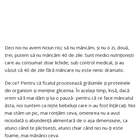
Deci noi nu avem niciun risc să nu mâncăm, și nu o zi, două,
trei, putem să nu mâncăm 40 de zile. Sunt medici nutriționiști
care au consumat doar lichide, sub control medical, și au
văzut că 40 de zile fără mâncare nu este nimic dramatic.
De ce? Pentru că ficatul procesează grăsimile și proteinele
din organism și menține glicemia. În același timp, însă, dacă
vrem să îi mai dăm și lui o pauză- pentru că ce face mâncatul
ăsta, noi suntem ca niște bebeluși care n-au fost înțărcați. Noi
mai stăm un pic, mai ronțăim ceva, omenirea nu a avut
niciodată o abundență alimentară de o așa dimensiune, ca
atunci când te plictisești, atunci chiar când nici nu-ți este
foame, mai mănânci ceva.