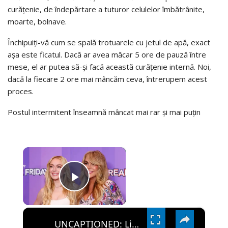
curățenie, de îndepărtare a tuturor celulelor îmbătrânite,
moarte, bolnave.
Închipuiți-vă cum se spală trotuarele cu jetul de apă, exact
așa este ficatul. Dacă ar avea măcar 5 ore de pauză între
mese, el ar putea să-și facă această curățenie internă. Noi,
dacă la fiecare 2 ore mai mâncăm ceva, întrerupem acest
proces.
Postul intermitent înseamnă mâncat mai rar și mai puțin
×
PLAY
×
VIDEO
UNCAPTIONED: Lindsay Lohan celebrates 40: 'Grateful'.