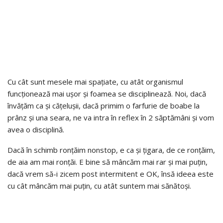
Cu cât sunt mesele mai spațiate, cu atât organismul
funcționează mai ușor și foamea se disciplinează. Noi, dacă
învățăm ca și cățelușii, dacă primim o farfurie de boabe la
prânz și una seara, ne va intra în reflex în 2 săptămâni și vom
avea o disciplină.
Dacă în schimb ronțăim nonstop, e ca și țigara, de ce ronțăim,
de aia am mai ronțăi. E bine să mâncăm mai rar și mai puțin,
dacă vrem să-i zicem post intermitent e OK, însă ideea este
cu cât mâncăm mai puțin, cu atât suntem mai sănătoși.