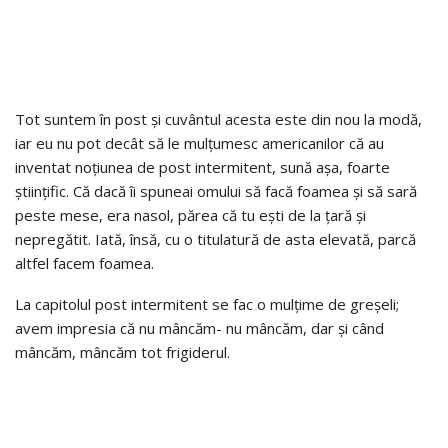
Tot suntem în post și cuvântul acesta este din nou la modă,
iar eu nu pot decât să le mulțumesc americanilor că au
inventat noțiunea de post intermitent, sună așa, foarte
științific. Că dacă îi spuneai omului să facă foamea și să sară
peste mese, era nasol, părea că tu ești de la țară și
nepregătit. Iată, însă, cu o titulatură de asta elevată, parcă
altfel facem foamea.
La capitolul post intermitent se fac o mulțime de greșeli;
avem impresia că nu mâncăm- nu mâncăm, dar și când
mâncăm, mâncăm tot frigiderul.