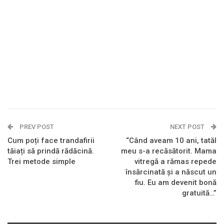
PREV POST
NEXT POST
Cum poți face trandafirii
“Când aveam 10 ani, tatăl
tăiați să prindă rădăcină.
meu s-a recăsătorit. Mama
Trei metode simple
vitregă a rămas repede
însărcinată și a născut un
fiu. Eu am devenit bonă
gratuită…”