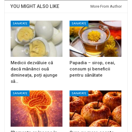
YOU MIGHT ALSO LIKE
More From Author
SANATATE
SANATATE
Medicii dezvăluie că
Papadia – sirop, ceai,
dacă mănânci ouă
consum și beneficii
dimineața, poți ajunge
pentru sănătate
să…
SANATATE
SANATATE