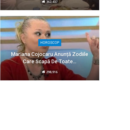
362,437
HOROSCOP
Mariana Cojocaru Anunță Zodiile
Care Scapă De Toate…
298,916