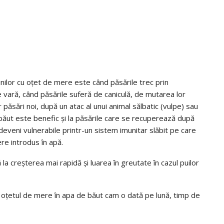
nilor cu oțet de mere este când păsările trec prin
vară, când păsările suferă de caniculă, de mutarea lor
 păsări noi, după un atac al unui animal sălbatic (vulpe) sau
 băut este benefic și la păsările care se recuperează după
 deveni vulnerabile printr-un sistem imunitar slăbit pe care
ere introdus în apă.
 la creșterea mai rapidă și luarea în greutate în cazul puilor
e oțetul de mere în apa de băut cam o dată pe lună, timp de