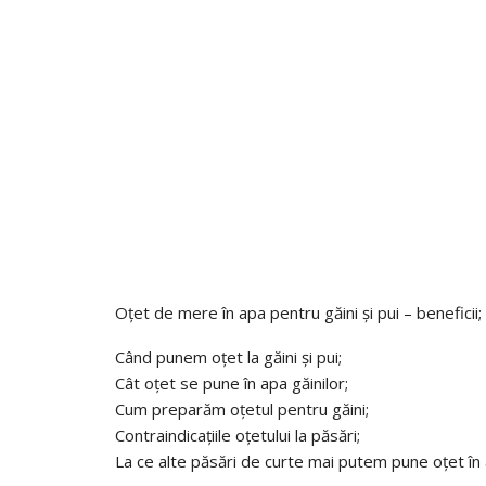
Oțet de mere în apa pentru găini și pui – beneficii;
Când punem oțet la găini și pui;
Cât oțet se pune în apa găinilor;
Cum preparăm oțetul pentru găini;
Contraindicațiile oțetului la păsări;
La ce alte păsări de curte mai putem pune oțet în 