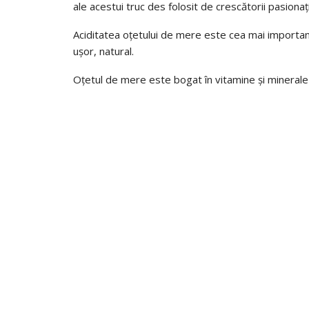
ale acestui truc des folosit de crescătorii pasionați
Aciditatea oțetului de mere este cea mai important
ușor, natural.
Oțetul de mere este bogat în vitamine și minerale