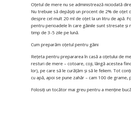
Oțetul de mere nu se administrează niciodată direct
Nu trebuie să depășiți un procent de 2% de oțet d
despre cel mult 20 ml de oțet la un litru de apă. F
pentru perioadele în care găinile sunt stresate și 
timp de 3-5 zile pe lună.
Cum preparăm oțetul pentru găini
Rețeta pentru prepararea în casă a oțetului de mer
resturi de mere – cotoare, coji, lângă acestea fi
lor), pe care să le curățăm și să le feliem. Tot co
cu apă, apoi se pune zahăr – cam 100 de grame, p
Folosiți un tocător mai greu pentru a menține bucă