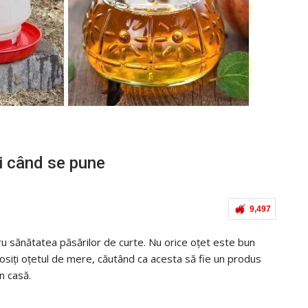
și când se pune
9,497
tru sănătatea păsărilor de curte. Nu orice oțet este bun
olosiți oțetul de mere, căutând ca acesta să fie un produs
n casă.