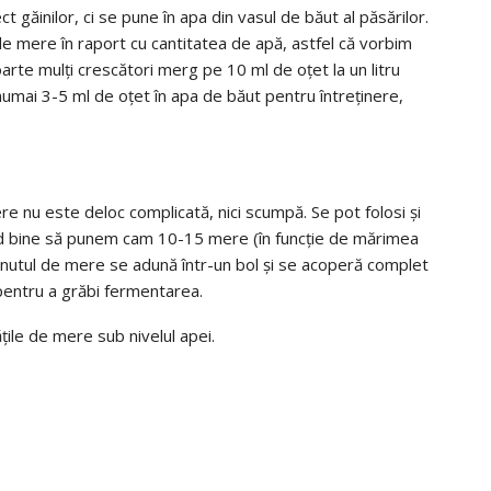
 găinilor, ci se pune în apa din vasul de băut al păsărilor.
e mere în raport cu cantitatea de apă, astfel că vorbim
oarte mulți crescători merg pe 10 ml de oțet la un litru
numai 3-5 ml de oțet în apa de băut pentru întreținere,
e nu este deloc complicată, nici scumpă. Se pot folosi și
ind bine să punem cam 10-15 mere (în funcție de mărimea
nținutul de mere se adună într-un bol și se acoperă complet
entru a grăbi fermentarea.
țile de mere sub nivelul apei.