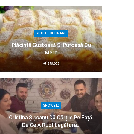
RETETE CULINARE
Plăcintă Gustoasă Și Pufoasă Cu
Mere
879,073
SHOWBIZ
Cristina Șișcanu Dă Cărțile Pe Față.
De Ce A Rupt Legătura…