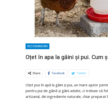
RECOMANDARI
Oțet în apa la găini și pui. Cum 
Share
Facebook
Twitter
Oțet pus în apă la găini și pui, un mare ajutor pen
pentru pui de găină și găini adulte, ci trebuie să f
artizanal, din ingrediente naturale, chiar preparat î