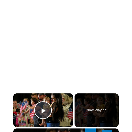
×
Now Playing
PLAY
×