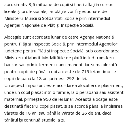
aproximativ 3,6 milioane de copii și tineri aflați în cursuri
liceale și profesionale, iar plățile vor fi gestionate de
Ministerul Muncii și Solidarității Sociale prin intermediul
Agenției Naționale de Plăți și Inspecție Socială.
Alocațiile sunt acordate lunar de către Agenția Națională
pentru Plăți și Inspecție Socială, prin intermediul Agențiilor
Județene pentru Plăți și Inspecție Socială, sub coordonarea
Ministerului Muncii. Modalitățile de plată includ transferul
bancar sau prin intermediul unui mandat, iar suma alocată
pentru copiii de până la doi ani este de 719 lei, în timp ce
copiii de până la 18 ani primesc 292 de lei.
Un aspect important este acordarea alocației de plasament,
unde un copil plasat într-o familie, la o persoană sau asistent
maternal, primește 950 de lei lunar. Această alocație este
destinată fiecărui copil plasat, și se acordă până la împlinirea
vârstei de 18 ani sau până la vârsta de 26 de ani, dacă
tânărul își continuă studiile la zi.