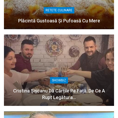
RETETE CULINARE
Plăcintă Gustoasă Și Pufoasă Cu Mere
SHOWBIZ
Cristina Șișcanu Dă Cărțile Pe Față. De Ce A
Rupt Legătura…