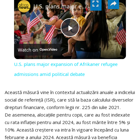
VIDEO
U.S. plans major expansion of Afrikaner refugee admissions amid political debate
PLAY
Watch on
VIDEO
U.S. plans major expansion of Afrikaner refugee
admissions amid political debate
Această măsură vine în contextul actualizării anuale a indicelui
social de referință (ISR), care stă la baza calculului diverselor
drepturi financiare, conform legii nr. 225 din iulie 2021.
De asemenea, alocațiile pentru copii, care au fost indexate
cu rata inflației pentru anul 2024, au fost mărite între 5% și
10%. Această creștere va intra în vigoare începând cu luna
februarie a anului 2024. Această măsură va beneficia