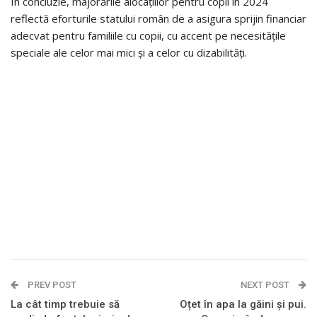
În concluzie, majorările alocațiilor pentru copii în 2024
reflectă eforturile statului român de a asigura sprijin financiar
adecvat pentru familiile cu copii, cu accent pe necesitățile
speciale ale celor mai mici și a celor cu dizabilități.
PREV POST
NEXT POST
La cât timp trebuie să
Oțet în apa la găini și pui.