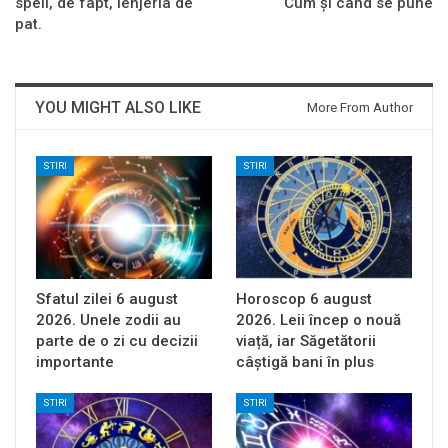
speli, de fapt, lenjeria de
Cum și când se pune
pat.
YOU MIGHT ALSO LIKE
More From Author
STIRI
STIRI
Sfatul zilei 6 august
Horoscop 6 august
2026. Unele zodii au
2026. Leii încep o nouă
parte de o zi cu decizii
viață, iar Săgetătorii
importante
câștigă bani în plus
STIRI
STIRI