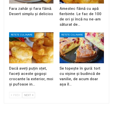
Fara zahăr și fara făină.
Amestec făină cu apă
Desert simplu și delicios
fierbinte. Le fac de 100
de ori și încă nu ne-am
săturat de…
RETETE CULINARE
RETETE CULINARE
Dacă aveți puțin oțet,
Se topește în gură: tort
faceți aceste gogoși
cu vișine și budincă de
crocante la exterior, moi
vanilie, de acum doar
și pufoase in…
așa îl…
PREV
NEXT