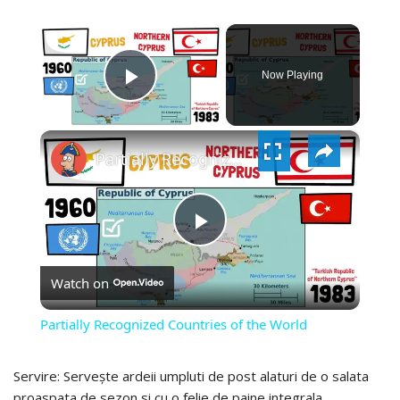
×
Now Playing
PLAY
×
VIDEO
Partially Recognized Countries of the World
PLAY
Watch on
VIDEO
Partially Recognized Countries of the World
Servire: Servește ardeii umpluti de post alaturi de o salata
proaspata de sezon si cu o felie de paine integrala.