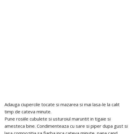
Adauga ciupercile tocate si mazarea si mai lasa-le la calit
timp de cateva minute.
Pune rosiile cubulete si usturoiul maruntit in tigaie si
amesteca bine. Condimenteaza cu sare si piper dupa gust si
lasa compozitia sa fiarba inca cateva minute, pana cand