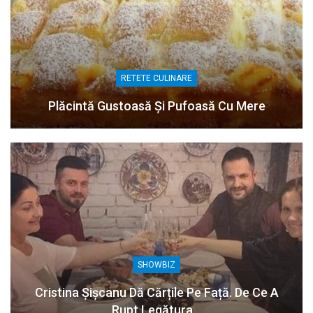
RETETE CULINARE
Plăcintă Gustoasă Și Pufoasă Cu Mere
SHOWBIZ
Cristina Șișcanu Dă Cărțile Pe Față. De Ce A
Rupt Legătura…