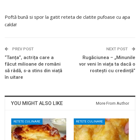
Poftă bună si spor la gatit reteta de clatite pufoase cu apa
calda!
PREV POST
NEXT POST
“Tanța”, actrița care a
Rugăciunea – „Minunile
făcut milioane de români
vor veni în viața ta dacă o
să râdă, s-a stins din viață
rostești cu credință”
în uitare
YOU MIGHT ALSO LIKE
More From Author
RETETE CULINARE
RETETE CULINARE