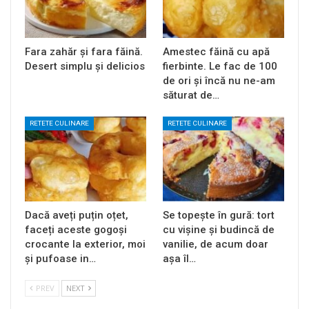
Fara zahăr și fara făină.
Amestec făină cu apă
Desert simplu și delicios
fierbinte. Le fac de 100
de ori și încă nu ne-am
săturat de…
RETETE CULINARE
RETETE CULINARE
Dacă aveți puțin oțet,
Se topește în gură: tort
faceți aceste gogoși
cu vișine și budincă de
crocante la exterior, moi
vanilie, de acum doar
și pufoase in…
așa îl…
PREV
NEXT