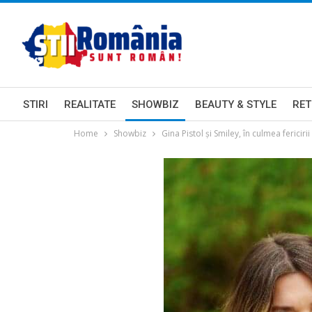
STIRI
REALITATE
SHOWBIZ
BEAUTY & STYLE
RET
Home
Showbiz
Gina Pistol și Smiley, în culmea fericirii