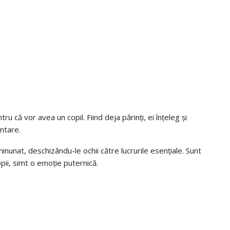
u că vor avea un copil. Fiind deja părinți, ei înțeleg și
ntare.
nunat, deschizându-le ochii către lucrurile esențiale. Sunt
pii, simt o emoție puternică.