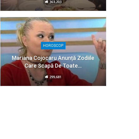
363,203
HOROSCOP
Mariana Cojocaru Anunță Zodiile
Care Scapă De Toate…
299,681