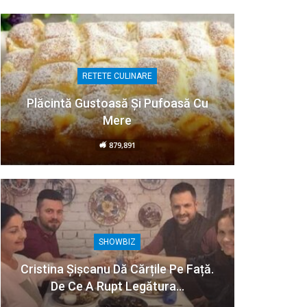
RETETE CULINARE
Plăcintă Gustoasă Și Pufoasă Cu
Mere
879,891
SHOWBIZ
Cristina Șișcanu Dă Cărțile Pe Față.
De Ce A Rupt Legătura…