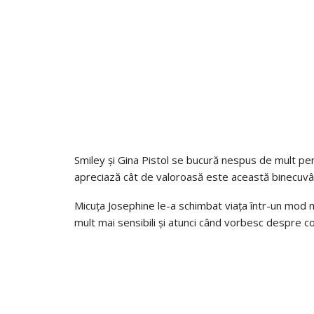
Smiley și Gina Pistol se bucură nespus de mult pentr
apreciază cât de valoroasă este această binecuvâ
Micuța Josephine le-a schimbat viața într-un mod mi
mult mai sensibili și atunci când vorbesc despre co