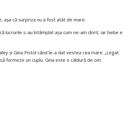
, așa că surpriza nu a fost atât de mare.
ă lucrurile s-au întâmplat așa cum ne-am dorit, iar bebe e
Smiley și Gina Pistol când le-a dat vestea cea mare: „Legat
 să formeze un cuplu. Gina este o căldură de om.