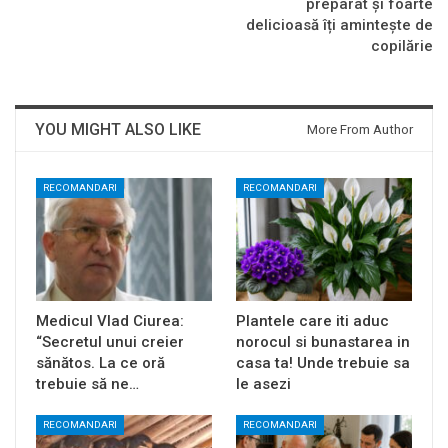
preparat și foarte
delicioasă îți amintește de
copilărie
YOU MIGHT ALSO LIKE
More From Author
RECOMANDARI
RECOMANDARI
Medicul Vlad Ciurea:
Plantele care iti aduc
“Secretul unui creier
norocul si bunastarea in
sănătos. La ce oră
casa ta! Unde trebuie sa
trebuie să ne…
le asezi
RECOMANDARI
RECOMANDARI