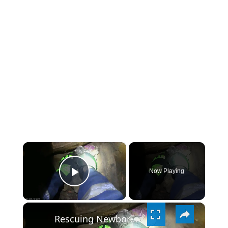
×
Now Playing
PLAY
×
VIDEO
Rescuing Newborn Kittens from a Heating Chamber in Russia