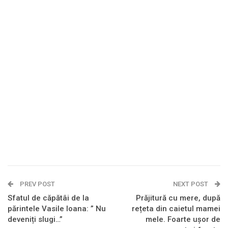
PREV POST
NEXT POST
Sfatul de căpătâi de la
Prăjitură cu mere, după
părintele Vasile Ioana: ” Nu
rețeta din caietul mamei
deveniți slugi…”
mele. Foarte ușor de