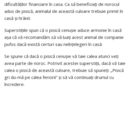
dificultăților financiare în casa. Ca să beneficiați de norocul
adus de pisică, animalul de această culoare trebuie primit în
casă și hrănit.
Superstițiile spun că o pisică cenușie aduce armonie în casă
așa că vă recomandăm să vă luați acest animal de companie
pufos dacă există certuri sau neînțelegeri în casă.
Se spune că dacă o pisică cenușie vă taie calea atunci veți
avea parte de noroc. Potrivit acestei superstiții, dacă vă taie
calea o pisică de această culoare, trebuie să spuneți: „Pisică
gri du-mă pe calea fericirii” și să vă continuați drumul cu
încredere.