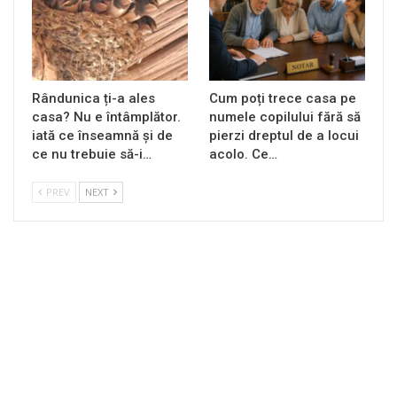
Rândunica ți-a ales
Cum poți trece casa pe
casa? Nu e întâmplător.
numele copilului fără să
iată ce înseamnă și de
pierzi dreptul de a locui
ce nu trebuie să-i…
acolo. Ce…
PREV
NEXT