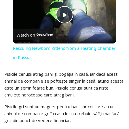
PLAY
Watch on
VIDEO
Rescuing Newborn Kittens from a Heating Chamber
in Russia
Pisicile cenușii atrag banii și bogăția în casă, iar dacă acest
animal de companie se poftește singur în casă, atunci acesta
este un semn foarte bun. Pisicile cenușii sunt ca niște
amulete norocoase care atrag banii.
Pisicile gri sunt un magnet pentru bani, iar cei care au un
animal de companie gri în casa lor nu trebuie să își mai facă
griji din punct de vedere financiar.