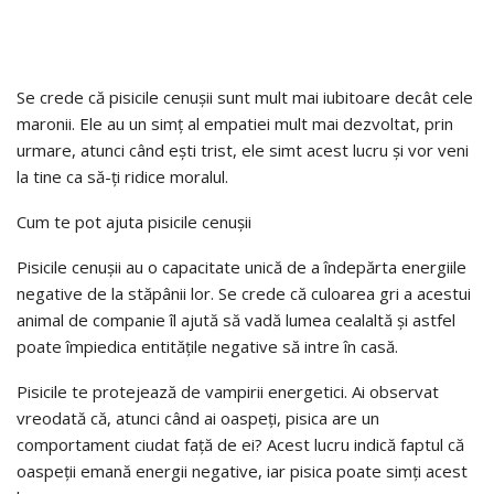
Se crede că pisicile cenușii sunt mult mai iubitoare decât cele
maronii. Ele au un simț al empatiei mult mai dezvoltat, prin
urmare, atunci când ești trist, ele simt acest lucru și vor veni
la tine ca să-ți ridice moralul.
Cum te pot ajuta pisicile cenușii
Pisicile cenușii au o capacitate unică de a îndepărta energiile
negative de la stăpânii lor. Se crede că culoarea gri a acestui
animal de companie îl ajută să vadă lumea cealaltă și astfel
poate împiedica entitățile negative să intre în casă.
Pisicile te protejează de vampirii energetici. Ai observat
vreodată că, atunci când ai oaspeți, pisica are un
comportament ciudat față de ei? Acest lucru indică faptul că
oaspeții emană energii negative, iar pisica poate simți acest