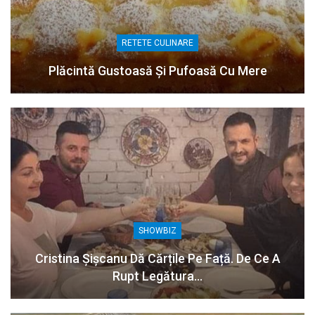
RETETE CULINARE
Plăcintă Gustoasă Și Pufoasă Cu Mere
SHOWBIZ
Cristina Șișcanu Dă Cărțile Pe Față. De Ce A
Rupt Legătura…