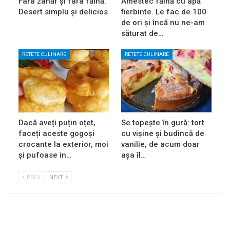
Fara zahăr și fara făină.
Amestec făină cu apă
Desert simplu și delicios
fierbinte. Le fac de 100
de ori și încă nu ne-am
săturat de…
RETETE CULINARE
RETETE CULINARE
Dacă aveți puțin oțet,
Se topește în gură: tort
faceți aceste gogoși
cu vișine și budincă de
crocante la exterior, moi
vanilie, de acum doar
și pufoase in…
așa îl…
PREV
NEXT