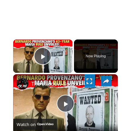
×
Now Playing
PLAY
×
VIDEO
The Shadow Boss: Bernardo Provenzano's 43-Year Mafia Rule Unveiled!
PLAY
Watch on
VIDEO