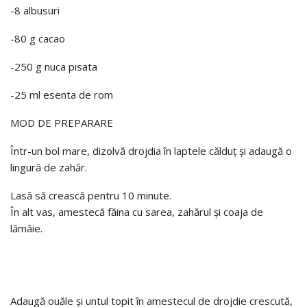
-8 albusuri
-80 g cacao
-250 g nuca pisata
-25 ml esenta de rom
MOD DE PREPARARE
Într-un bol mare, dizolvă drojdia în laptele călduț și adaugă o
lingură de zahăr.
Lasă să crească pentru 10 minute.
În alt vas, amestecă făina cu sarea, zahărul și coaja de
lămâie.
Adaugă ouăle și untul topit în amestecul de drojdie crescută,