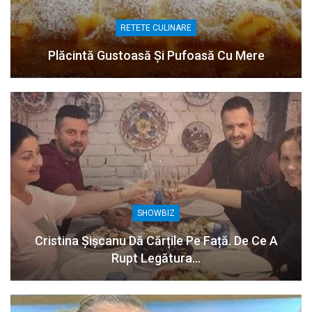
RETETE CULINARE
Plăcintă Gustoasă Și Pufoasă Cu Mere
SHOWBIZ
Cristina Șișcanu Dă Cărțile Pe Față. De Ce A
Rupt Legătura…