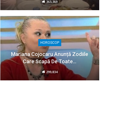
363,369
HOROSCOP
Mariana Cojocaru Anunță Zodiile
Care Scapă De Toate…
299,834