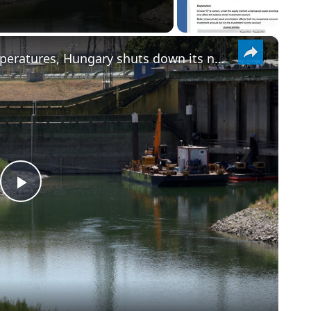
×
Amid a drought and soaring temperatures, Hungary shuts down its nuclear plant
PLAY
VIDEO