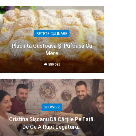
RETETE CULINARE
Plăcintă Gustoasă Și Pufoasă Cu
Mere
880,093
SHOWBIZ
Cristina Șișcanu Dă Cărțile Pe Față.
De Ce A Rupt Legătura…