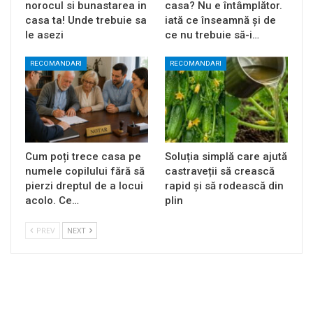
norocul si bunastarea in
casa? Nu e întâmplător.
casa ta! Unde trebuie sa
iată ce înseamnă și de
le asezi
ce nu trebuie să-i…
RECOMANDARI
RECOMANDARI
Cum poți trece casa pe
Soluția simplă care ajută
numele copilului fără să
castraveții să crească
pierzi dreptul de a locui
rapid și să rodească din
acolo. Ce…
plin
PREV
NEXT