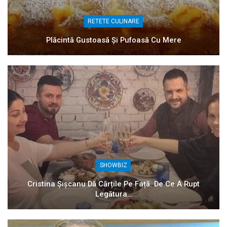
RETETE CULINARE
Plăcintă Gustoasă Și Pufoasă Cu Mere
SHOWBIZ
Cristina Șișcanu Dă Cărțile Pe Față. De Ce A Rupt
Legătura…