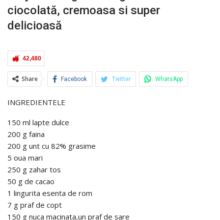
ciocolată, cremoasa si super
delicioasă
42,480
Share
Facebook
Twitter
WhatsApp
INGREDIENTELE
150 ml lapte dulce
200 g faina
200 g unt cu 82% grasime
5 oua mari
250 g zahar tos
50 g de cacao
1 lingurita esenta de rom
7 g praf de copt
150 g nuca macinata,un praf de sare