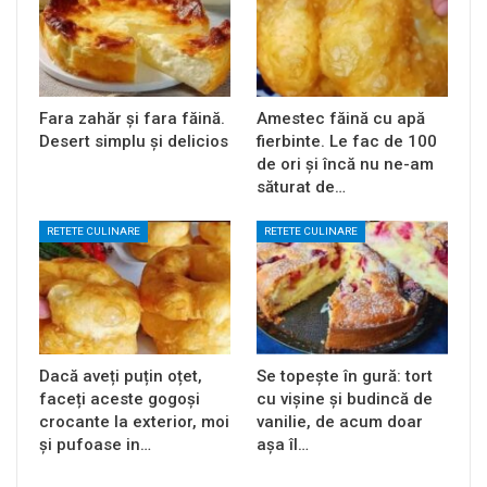
Fara zahăr și fara făină.
Amestec făină cu apă
Desert simplu și delicios
fierbinte. Le fac de 100
de ori și încă nu ne-am
săturat de…
RETETE CULINARE
RETETE CULINARE
Dacă aveți puțin oțet,
Se topește în gură: tort
faceți aceste gogoși
cu vișine și budincă de
crocante la exterior, moi
vanilie, de acum doar
și pufoase in…
așa îl…