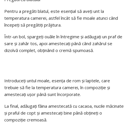
Pentru a pregăti blatul, este esențial să aveți unt la
temperatura camerei, astfel încât să fie moale atunci când
începeți să pregătiți prăjitura.
Într-un bol, spargeți ouăle în întregime și adăugați un praf de
sare și zahăr tos, apoi amestecați până când zahărul se
dizolvă complet, obținând o cremă spumoasă.
Introduceți untul moale, esența de rom și laptele, care
trebuie să fie la temperatura camerei, în compoziție și
amestecați ușor până sunt încorporate.
La final, adăugați făina amestecată cu cacaoa, nucile măcinate
și praful de copt și amestecați bine până obțineți o
compoziție cremoasă.