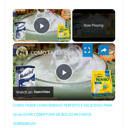
×
Now Playing
PLAY
×
VIDEO
COMO FAZER CHANTININHO PERFEITO E DELICIOSO PARA QUALQUER COBERTURA DE BOLOS RECHEIOS SOBREMESAS
PLAY
Watch on
VIDEO
COMO FAZER CHANTININHO PERFEITO E DELICIOSO PARA
QUALQUER COBERTURA DE BOLOS RECHEIOS
SOBREMESAS