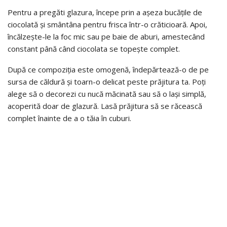
Pentru a pregăti glazura, începe prin a așeza bucățile de
ciocolată și smântâna pentru frisca într-o crăticioară. Apoi,
încălzește-le la foc mic sau pe baie de aburi, amestecând
constant până când ciocolata se topește complet.
După ce compoziția este omogenă, îndepărtează-o de pe
sursa de căldură și toarn-o delicat peste prăjitura ta. Poți
alege să o decorezi cu nucă măcinată sau să o lași simplă,
acoperită doar de glazură. Lasă prăjitura să se răcească
complet înainte de a o tăia în cuburi.