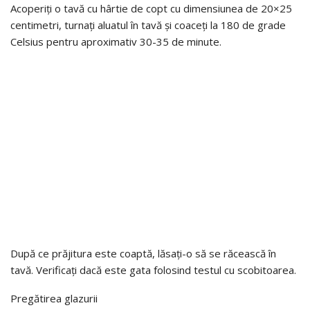
Acoperiți o tavă cu hârtie de copt cu dimensiunea de 20×25
centimetri, turnați aluatul în tavă și coaceți la 180 de grade
Celsius pentru aproximativ 30-35 de minute.
După ce prăjitura este coaptă, lăsați-o să se răcească în
tavă. Verificați dacă este gata folosind testul cu scobitoarea.
Pregătirea glazurii