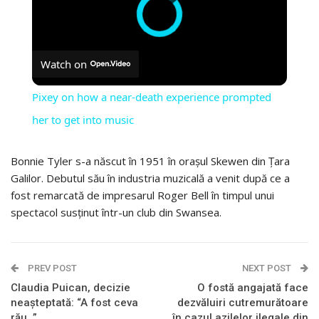
Watch on
Pixey on how a near-death experience prompted
her to get into music
Bonnie Tyler s-a născut în 1951 în orașul Skewen din Țara
Galilor. Debutul său în industria muzicală a venit după ce a
fost remarcată de impresarul Roger Bell în timpul unui
spectacol susținut într-un club din Swansea.
PREV POST
NEXT POST
Claudia Puican, decizie
O fostă angajată face
neașteptată: “A fost ceva
dezvăluiri cutremurătoare
rău…”
în cazul azilelor ilegale din