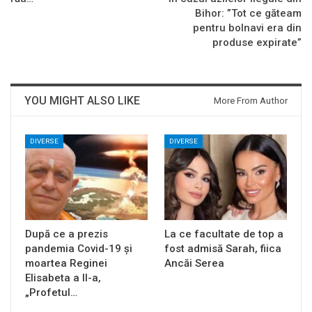
Bihor: ”Tot ce găteam
pentru bolnavi era din
produse expirate”
YOU MIGHT ALSO LIKE
More From Author
DIVERSE
DIVERSE
După ce a prezis
La ce facultate de top a
pandemia Covid-19 și
fost admisă Sarah, fiica
moartea Reginei
Ancăi Serea
Elisabeta a II-a,
„Profetul…