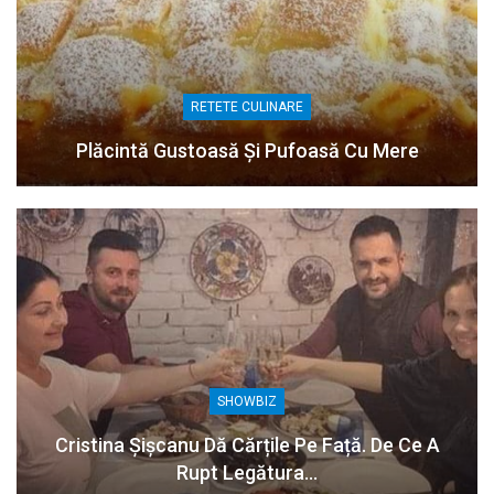
RETETE CULINARE
Plăcintă Gustoasă Și Pufoasă Cu Mere
SHOWBIZ
Cristina Șișcanu Dă Cărțile Pe Față. De Ce A
Rupt Legătura…