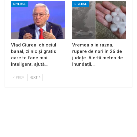
DIVERSE
DIVERSE
Vlad Ciurea: obiceiul
Vremea o ia razna,
banal, zilnic și gratis
rupere de nori în 26 de
care te face mai
județe. Alertă meteo de
inteligent, ajută…
inundații,…
PREV
NEXT