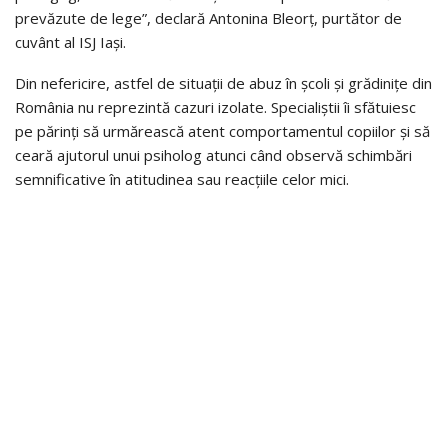
prevăzute de lege”, declară Antonina Bleorț, purtător de
cuvânt al ISJ Iași.
Din nefericire, astfel de situații de abuz în școli și grădinițe din
România nu reprezintă cazuri izolate. Specialiștii îi sfătuiesc
pe părinți să urmărească atent comportamentul copiilor și să
ceară ajutorul unui psiholog atunci când observă schimbări
semnificative în atitudinea sau reacțiile celor mici.