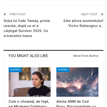
PREV POST
NEXT POST
Soția lui Gabi Tamaș, prima
Este știrea momentului!
reacție, după ce el a
Victor Rebengiuc a…
câștigat Survivor 2026. Ce
a transmis Ioana
YOU MIGHT ALSO LIKE
More From Author
DIVERSE
DIVERSE
Cum o cheamă, de fapt,
Alerte ANM de Cod
pe Mirabela Grădinaru.
Roșu. Ploi torențiale cu