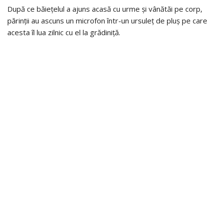
După ce băiețelul a ajuns acasă cu urme și vânătăi pe corp,
părinții au ascuns un microfon într-un ursuleț de pluș pe care
acesta îl lua zilnic cu el la grădiniță.