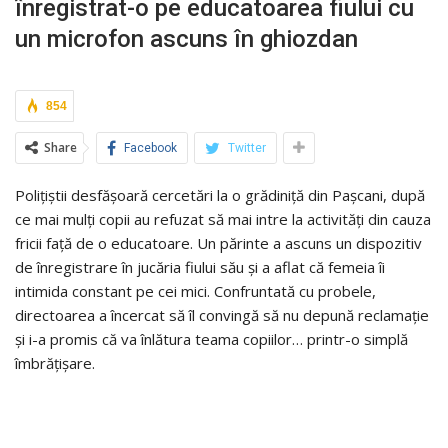
înregistrat-o pe educatoarea fiului cu
un microfon ascuns în ghiozdan
854
Share
Facebook
Twitter
Polițiștii desfășoară cercetări la o grădiniță din Pașcani, după
ce mai mulți copii au refuzat să mai intre la activități din cauza
fricii față de o educatoare. Un părinte a ascuns un dispozitiv
de înregistrare în jucăria fiului său și a aflat că femeia îi
intimida constant pe cei mici. Confruntată cu probele,
directoarea a încercat să îl convingă să nu depună reclamație
și i-a promis că va înlătura teama copiilor… printr-o simplă
îmbrățișare.