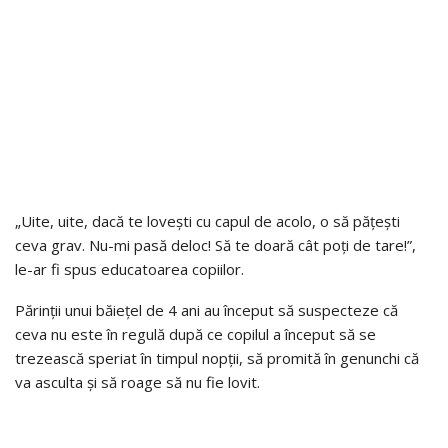
„Uite, uite, dacă te lovești cu capul de acolo, o să pățești
ceva grav. Nu-mi pasă deloc! Să te doară cât poți de tare!”,
le-ar fi spus educatoarea copiilor.
Părinții unui băiețel de 4 ani au început să suspecteze că
ceva nu este în regulă după ce copilul a început să se
trezească speriat în timpul nopții, să promită în genunchi că
va asculta și să roage să nu fie lovit.