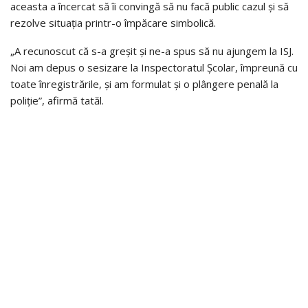
aceasta a încercat să îi convingă să nu facă public cazul și să
rezolve situația printr-o împăcare simbolică.
„A recunoscut că s-a greșit și ne-a spus să nu ajungem la ISJ.
Noi am depus o sesizare la Inspectoratul Școlar, împreună cu
toate înregistrările, și am formulat și o plângere penală la
poliție”, afirmă tatăl.