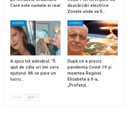
Care este numele ei real
descărcări electrice.
Zonele unde va fi…
DIVERSE
DIVERSE
A spus tot adevărul: ”Îl
După ce a prezis
ajut de câte ori îmi cere
pandemia Covid-19 și
ajutorul. Mi se pare un
moartea Reginei
lucru…
Elisabeta a II-a,
„Profetul…
PREV
NEXT