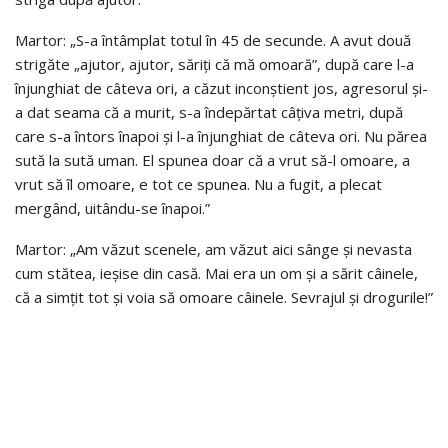
Martor: „S-a întâmplat totul în 45 de secunde. A avut două
strigăte „ajutor, ajutor, săriți că mă omoară”, după care l-a
înjunghiat de câteva ori, a căzut inconștient jos, agresorul și-
a dat seama că a murit, s-a îndepărtat câțiva metri, după
care s-a întors înapoi și l-a înjunghiat de câteva ori. Nu părea
sută la sută uman. El spunea doar că a vrut să-l omoare, a
vrut să îl omoare, e tot ce spunea. Nu a fugit, a plecat
mergând, uitându-se înapoi.”
Martor: „Am văzut scenele, am văzut aici sânge și nevasta
cum stătea, ieșise din casă. Mai era un om și a sărit câinele,
că a simțit tot și voia să omoare câinele. Sevrajul și drogurile!”