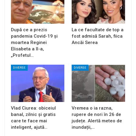
După ce a prezis
La ce facultate de top a
pandemia Covid-19 și
fost admisă Sarah, fiica
moartea Reginei
Ancăi Serea
Elisabeta a II-a,
„Profetul…
DIVERSE
DIVERSE
Vlad Ciurea: obiceiul
Vremea o ia razna,
banal, zilnic și gratis
rupere de nori în 26 de
care te face mai
județe. Alertă meteo de
inteligent, ajută…
inundații,…