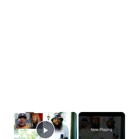
×
Now Playing
PLAY