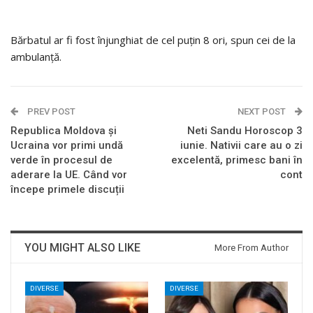
Bărbatul ar fi fost înjunghiat de cel puțin 8 ori, spun cei de la
ambulanță.
PREV POST
NEXT POST
Republica Moldova și
Neti Sandu Horoscop 3
Ucraina vor primi undă
iunie. Nativii care au o zi
verde în procesul de
excelentă, primesc bani în
aderare la UE. Când vor
cont
începe primele discuții
YOU MIGHT ALSO LIKE
More From Author
DIVERSE
DIVERSE