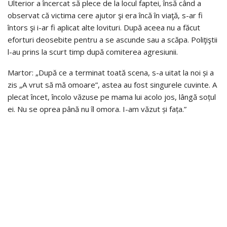
Ulterior a încercat să plece de la locul faptei, însă când a
observat că victima cere ajutor şi era încă în viaţă, s-ar fi
întors şi i-ar fi aplicat alte lovituri. După aceea nu a făcut
eforturi deosebite pentru a se ascunde sau a scăpa. Poliţiştii
l-au prins la scurt timp după comiterea agresiunii.
Martor: „După ce a terminat toată scena, s-a uitat la noi și a
zis „A vrut să mă omoare”, astea au fost singurele cuvinte. A
plecat încet, încolo văzuse pe mama lui acolo jos, lângă soțul
ei. Nu se oprea până nu îl omora. I-am văzut și fața.”