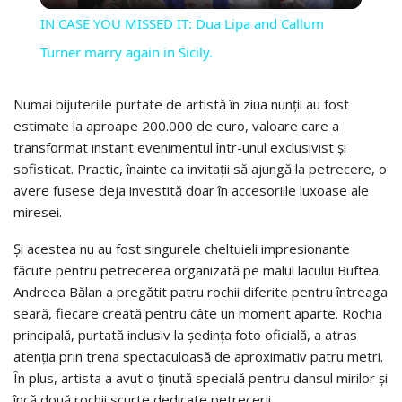
IN CASE YOU MISSED IT: Dua Lipa and Callum
Turner marry again in Sicily.
Numai bijuteriile purtate de artistă în ziua nunții au fost
estimate la aproape 200.000 de euro, valoare care a
transformat instant evenimentul într-unul exclusivist și
sofisticat. Practic, înainte ca invitații să ajungă la petrecere, o
avere fusese deja investită doar în accesoriile luxoase ale
miresei.
Și acestea nu au fost singurele cheltuieli impresionante
făcute pentru petrecerea organizată pe malul lacului Buftea.
Andreea Bălan a pregătit patru rochii diferite pentru întreaga
seară, fiecare creată pentru câte un moment aparte. Rochia
principală, purtată inclusiv la ședința foto oficială, a atras
atenția prin trena spectaculoasă de aproximativ patru metri.
În plus, artista a avut o ținută specială pentru dansul mirilor și
încă două rochii scurte dedicate petrecerii.