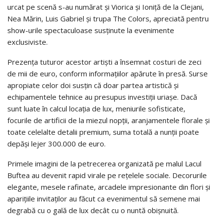
urcat pe scenă s-au numărat și Viorica și Ioniță de la Clejani,
Nea Mărin, Luis Gabriel și trupa The Colors, apreciată pentru
show-urile spectaculoase susținute la evenimente
exclusiviste.
Prezența tuturor acestor artiști a însemnat costuri de zeci
de mii de euro, conform informațiilor apărute în presă. Surse
apropiate celor doi susțin că doar partea artistică și
echipamentele tehnice au presupus investiții uriașe. Dacă
sunt luate în calcul locația de lux, meniurile sofisticate,
focurile de artificii de la miezul nopții, aranjamentele florale și
toate celelalte detalii premium, suma totală a nunții poate
depăși lejer 300.000 de euro.
Primele imagini de la petrecerea organizată pe malul Lacul
Buftea au devenit rapid virale pe rețelele sociale. Decorurile
elegante, mesele rafinate, arcadele impresionante din flori și
aparițiile invitaților au făcut ca evenimentul să semene mai
degrabă cu o gală de lux decât cu o nuntă obișnuită.