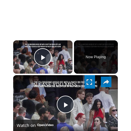
×
Now Playing
PLAY
×
VIDEO
IN CASE YOU MISSED IT: Dua Lipa and Callum Turner marry again in Sicily.
PLAY
Watch on
VIDEO