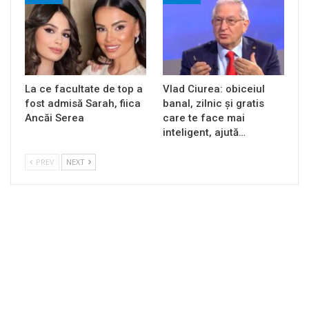
La ce facultate de top a
Vlad Ciurea: obiceiul
fost admisă Sarah, fiica
banal, zilnic și gratis
Ancăi Serea
care te face mai
inteligent, ajută…
PREV
NEXT