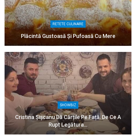
RETETE CULINARE
Plăcintă Gustoasă Și Pufoasă Cu Mere
SHOWBIZ
Cristina Șișcanu Dă Cărțile Pe Față. De Ce A
Rupt Legătura…