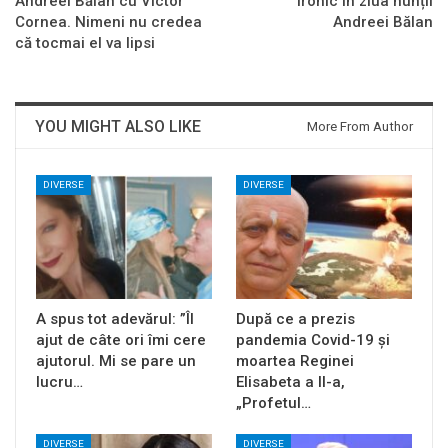
Andreei Bălan cu Victor
ironic în ziua nunții
Cornea. Nimeni nu credea
Andreei Bălan
că tocmai el va lipsi
YOU MIGHT ALSO LIKE
More From Author
DIVERSE
DIVERSE
A spus tot adevărul: ”Îl
După ce a prezis
ajut de câte ori îmi cere
pandemia Covid-19 și
ajutorul. Mi se pare un
moartea Reginei
lucru…
Elisabeta a II-a,
„Profetul…
DIVERSE
DIVERSE