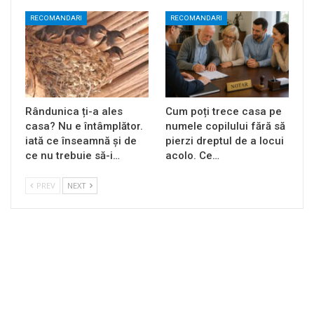
RECOMANDARI
RECOMANDARI
Rândunica ți-a ales
Cum poți trece casa pe
casa? Nu e întâmplător.
numele copilului fără să
iată ce înseamnă și de
pierzi dreptul de a locui
ce nu trebuie să-i…
acolo. Ce…
PREV
NEXT