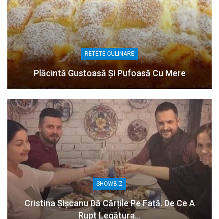
RETETE CULINARE
Plăcintă Gustoasă Și Pufoasă Cu Mere
SHOWBIZ
Cristina Șișcanu Dă Cărțile Pe Față. De Ce A
Rupt Legătura…