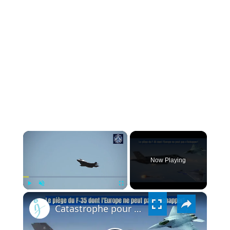
×
Now Playing
×
PLAY
UNMUTE
FULLSCREEN
Catastrophe pour l’Europe ? Le F-35 pourrait tuer le SCAF et le GCAP !