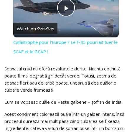
PLAY
Watch on
VIDEO
Catastrophe pour l’Europe ? Le F-35 pourrait tuer le
SCAF et le GCAP !
Spanacul crud nu oferă rezultatele dorite. Nuanța obținută
poate fi mai degrabă gri decât verde. Totuși, zeama de
spanac fiert sau de iarbă poate, uneori, să dea ouălor o
culoare verde frumoasă.
Cum se vopsesc ouăle de Paște galbene – șofran de India
Acest condiment colorează ouăle într-un galben intens, însă
procesul durează mai mult până când culoarea se fixează.
Ingrediente: câteva vârfuri de șofran puse într-un borcan cu