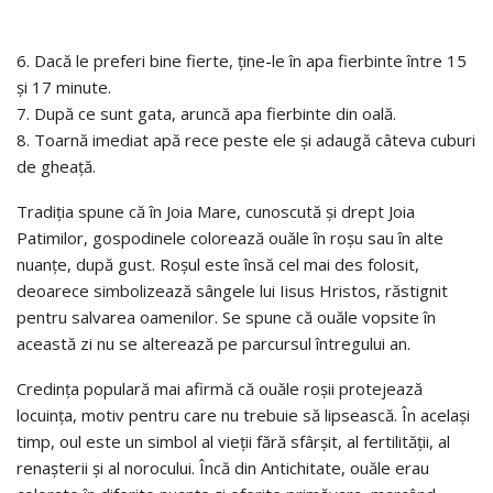
6. Dacă le preferi bine fierte, ține-le în apa fierbinte între 15
și 17 minute.
7. După ce sunt gata, aruncă apa fierbinte din oală.
8. Toarnă imediat apă rece peste ele și adaugă câteva cuburi
de gheață.
Tradiția spune că în Joia Mare, cunoscută și drept Joia
Patimilor, gospodinele colorează ouăle în roșu sau în alte
nuanțe, după gust. Roșul este însă cel mai des folosit,
deoarece simbolizează sângele lui Iisus Hristos, răstignit
pentru salvarea oamenilor. Se spune că ouăle vopsite în
această zi nu se alterează pe parcursul întregului an.
Credința populară mai afirmă că ouăle roșii protejează
locuința, motiv pentru care nu trebuie să lipsească. În același
timp, oul este un simbol al vieții fără sfârșit, al fertilității, al
renașterii și al norocului. Încă din Antichitate, ouăle erau