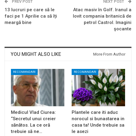
PREV POST
NEXT POST
13 lucruri pe care să le
Atac masiv în Golf. Iranul a
faci pe 1 Aprilie ca să îți
lovit compania britanică de
meargă bine
petrol Castrol. Imagini
şocante
YOU MIGHT ALSO LIKE
More From Author
RECOMANDARI
RECOMANDARI
Medicul Vlad Ciurea:
Plantele care iti aduc
“Secretul unui creier
norocul si bunastarea in
sănătos. La ce oră
casa ta! Unde trebuie sa
trebuie să ne…
le asezi