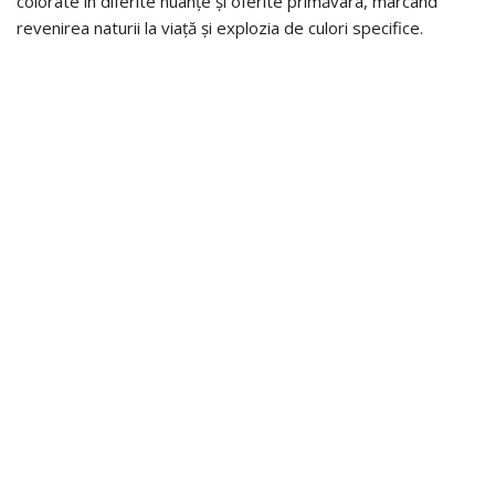
colorate în diferite nuanțe și oferite primăvara, marcând
revenirea naturii la viață și explozia de culori specifice.