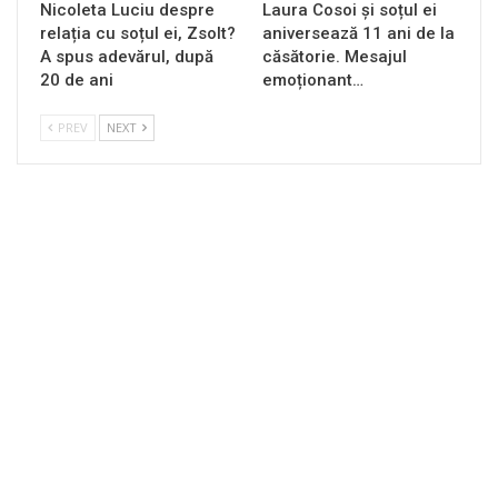
Nicoleta Luciu despre
Laura Cosoi și soțul ei
relația cu soțul ei, Zsolt?
aniversează 11 ani de la
A spus adevărul, după
căsătorie. Mesajul
20 de ani
emoționant…
PREV
NEXT