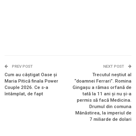
PREV POST
NEXT POST
Cum au câștigat Oase și
Trecutul neștiut al
Maria Pitică finala Power
“doamnei Ferrari”. Romina
Couple 2026. Ce s-a
Gingașu a rămas orfană de
întâmplat, de fapt
tată la 11 ani și nu și-a
permis să facă Medicina.
Drumul din comuna
Mânăstirea, la imperiul de
7 miliarde de dolari