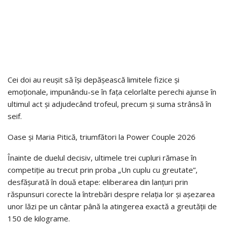
Cei doi au reușit să își depășească limitele fizice și
emoționale, impunându-se în fața celorlalte perechi ajunse în
ultimul act și adjudecând trofeul, precum și suma strânsă în
seif.
Oase și Maria Pitică, triumfători la Power Couple 2026
Înainte de duelul decisiv, ultimele trei cupluri rămase în
competiție au trecut prin proba „Un cuplu cu greutate”,
desfășurată în două etape: eliberarea din lanțuri prin
răspunsuri corecte la întrebări despre relația lor și așezarea
unor lăzi pe un cântar până la atingerea exactă a greutății de
150 de kilograme.