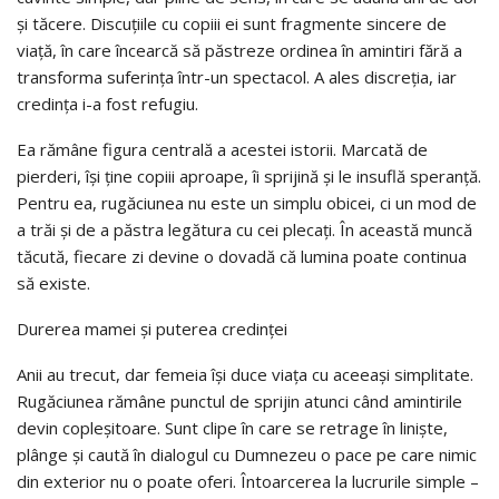
și tăcere. Discuțiile cu copiii ei sunt fragmente sincere de
viață, în care încearcă să păstreze ordinea în amintiri fără a
transforma suferința într-un spectacol. A ales discreția, iar
credința i-a fost refugiu.
Ea rămâne figura centrală a acestei istorii. Marcată de
pierderi, își ține copiii aproape, îi sprijină și le insuflă speranță.
Pentru ea, rugăciunea nu este un simplu obicei, ci un mod de
a trăi și de a păstra legătura cu cei plecați. În această muncă
tăcută, fiecare zi devine o dovadă că lumina poate continua
să existe.
Durerea mamei și puterea credinței
Anii au trecut, dar femeia își duce viața cu aceeași simplitate.
Rugăciunea rămâne punctul de sprijin atunci când amintirile
devin copleșitoare. Sunt clipe în care se retrage în liniște,
plânge și caută în dialogul cu Dumnezeu o pace pe care nimic
din exterior nu o poate oferi. Întoarcerea la lucrurile simple –