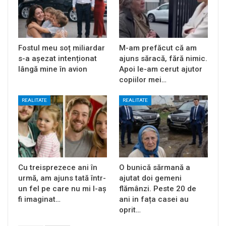
Fostul meu soț miliardar
M-am prefăcut că am
s-a așezat intenționat
ajuns săracă, fără nimic.
lângă mine în avion
Apoi le-am cerut ajutor
copiilor mei…
REALITATE
REALITATE
Cu treisprezece ani în
O bunică sărmană a
urmă, am ajuns tată într-
ajutat doi gemeni
un fel pe care nu mi l-aș
flămânzi. Peste 20 de
fi imaginat…
ani in fața casei au
oprit…