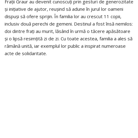
Frații Graur au devenit cunoscuți prin gesturi de generozitate
și inițiative de ajutor, reușind să adune în jurul lor oameni
dispuși să ofere sprijin. În familia lor au crescut 11 copii,
inclusiv două perechi de gemeni. Destinul a fost însă nemilos:
doi dintre frați au murit, lăsând în urmă o tăcere apăsătoare
și o lipsă resimțită zi de zi. Cu toate acestea, familia a ales să
rămână unită, iar exemplul lor public a inspirat numeroase
acte de solidaritate.