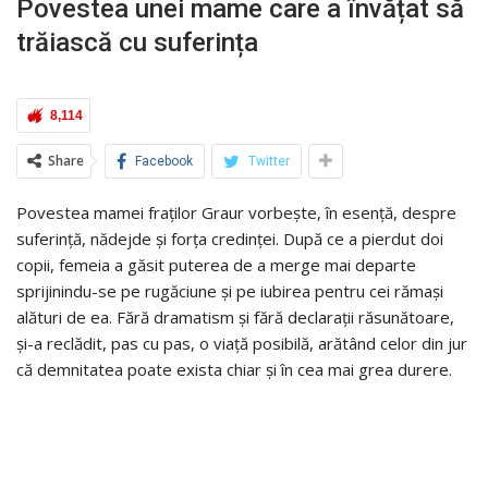
Povestea unei mame care a învățat să
trăiască cu suferința
8,114
Share
Facebook
Twitter
Povestea mamei fraților Graur vorbește, în esență, despre
suferință, nădejde și forța credinței. După ce a pierdut doi
copii, femeia a găsit puterea de a merge mai departe
sprijinindu-se pe rugăciune și pe iubirea pentru cei rămași
alături de ea. Fără dramatism și fără declarații răsunătoare,
și-a reclădit, pas cu pas, o viață posibilă, arătând celor din jur
că demnitatea poate exista chiar și în cea mai grea durere.