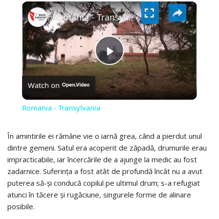
×
VIDEO
Romania - Transylvania
PLAY
Watch on
VIDEO
Romania - Transylvania
În amintirile ei rămâne vie o iarnă grea, când a pierdut unul
dintre gemeni. Satul era acoperit de zăpadă, drumurile erau
impracticabile, iar încercările de a ajunge la medic au fost
zadarnice. Suferința a fost atât de profundă încât nu a avut
puterea să-și conducă copilul pe ultimul drum; s-a refugiat
atunci în tăcere și rugăciune, singurele forme de alinare
posibile.