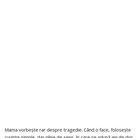
Mama vorbește rar despre tragedie. Când o face, folosește
cuvinte simple, dar pline de sens, în care se adună ani de dor