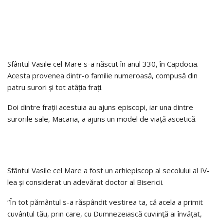
Sfântul Vasile cel Mare s-a născut în anul 330, în Capdocia.
Acesta provenea dintr-o familie numeroasă, compusă din
patru surori și tot atâția frați.
Doi dintre frații acestuia au ajuns episcopi, iar una dintre
surorile sale, Macaria, a ajuns un model de viață ascetică.
Sfântul Vasile cel Mare a fost un arhiepiscop al secolului al IV-
lea și considerat un adevărat doctor al Bisericii.
“În tot pământul s-a răspândit vestirea ta, că acela a primit
cuvântul tău, prin care, cu Dumnezeiască cuviinţă ai învăţat,