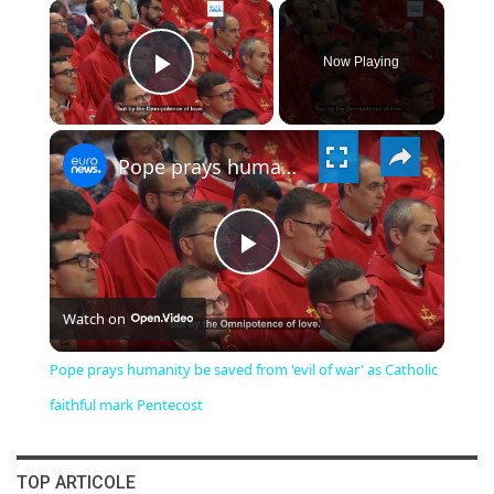
×
Now Playing
PLAY
×
VIDEO
Pope prays humanity be saved from 'evil of war' as Catholic faithful mark Pentecost
PLAY
Watch on
VIDEO
Pope prays humanity be saved from 'evil of war' as Catholic
faithful mark Pentecost
TOP ARTICOLE