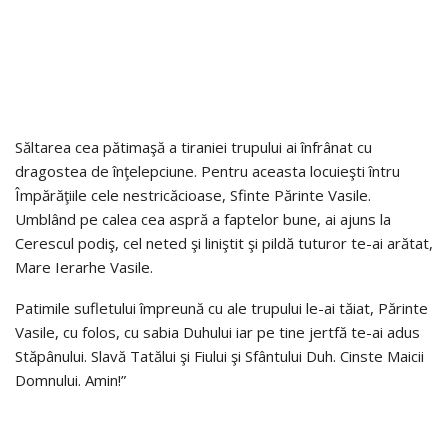
Săltarea cea pătimaşă a tiraniei trupului ai înfrânat cu
dragostea de înţelepciune. Pentru aceasta locuieşti întru
Împărăţiile cele nestricăcioase, Sfinte Părinte Vasile.
Umblând pe calea cea aspră a faptelor bune, ai ajuns la
Cerescul podiş, cel neted şi liniştit şi pildă tuturor te-ai arătat,
Mare Ierarhe Vasile.
Patimile sufletului împreună cu ale trupului le-ai tăiat, Părinte
Vasile, cu folos, cu sabia Duhului iar pe tine jertfă te-ai adus
Stăpânului. Slavă Tatălui şi Fiului şi Sfântului Duh. Cinste Maicii
Domnului. Amin!”