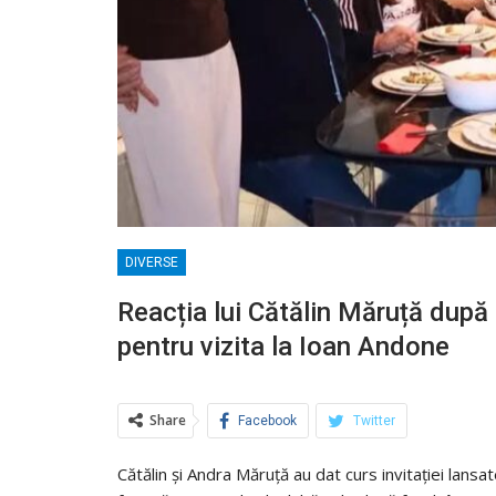
DIVERSE
Reacția lui Cătălin Măruță după 
pentru vizita la Ioan Andone
Share
Facebook
Twitter
Cătălin și Andra Măruță au dat curs invitației lansat