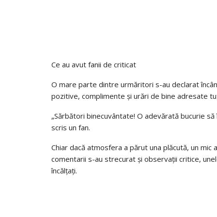
Ce au avut fanii de criticat
O mare parte dintre urmăritori s-au declarat încân
pozitive, complimente și urări de bine adresate tut
„Sărbători binecuvântate! O adevărată bucurie să
scris un fan.
Chiar dacă atmosfera a părut una plăcută, un mic am
comentarii s-au strecurat și observații critice, unele 
încălțați.