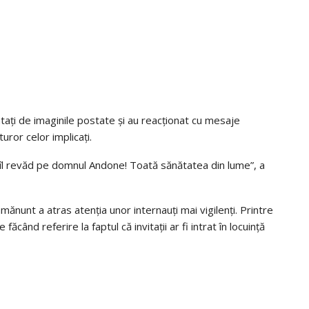
tați de imaginile postate și au reacționat cu mesaje
uror celor implicați.
 îl revăd pe domnul Andone! Toată sănătatea din lume”, a
ănunt a atras atenția unor internauți mai vigilenți. Printre
făcând referire la faptul că invitații ar fi intrat în locuință