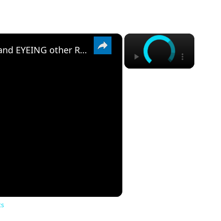
×
×
Gators look to FLIP MASSIVE OL and EYEING other Recruits
ts