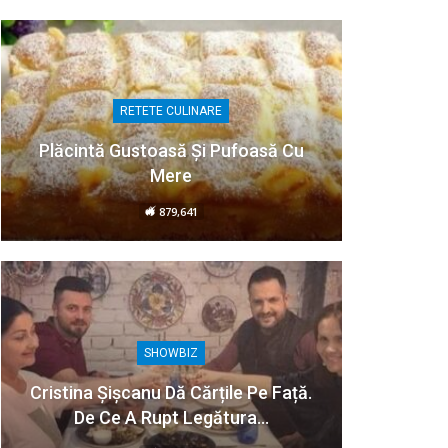
RETETE CULINARE
Plăcintă Gustoasă Și Pufoasă Cu
Mere
879,641
SHOWBIZ
Cristina Șișcanu Dă Cărțile Pe Față.
De Ce A Rupt Legătura…