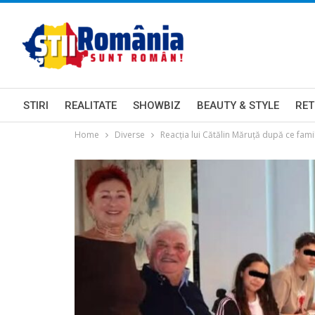
STIRI
REALITATE
SHOWBIZ
BEAUTY & STYLE
RET
Home
Diverse
Reacția lui Cătălin Măruță după ce famil