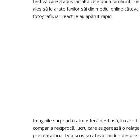
festivă care a adus laolaltă cele două familii într-
ales să le arate fanilor săi din mediul online câte
fotografii, iar reacțiile au apărut rapid.
Imaginile surprind o atmosferă destinsă, în care to
compania reciprocă, lucru care sugerează o relație a
prezentatorul TV a scris și câteva rânduri despre