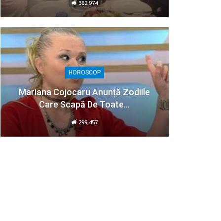
362,974
HOROSCOP
Mariana Cojocaru Anunță Zodiile
Care Scapă De Toate…
299,457