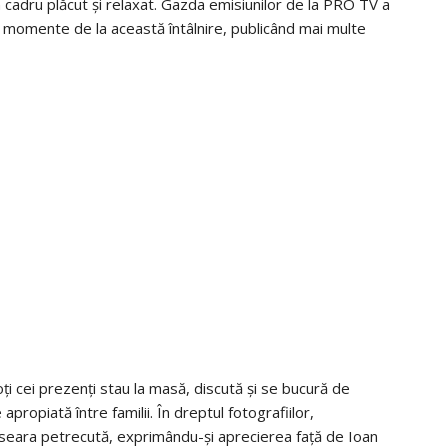
un cadru plăcut și relaxat. Gazda emisiunilor de la PRO TV a
va momente de la această întâlnire, publicând mai multe
ți cei prezenți stau la masă, discută și se bucură de
propiată între familii. În dreptul fotografiilor,
 seara petrecută, exprimându-și aprecierea față de Ioan