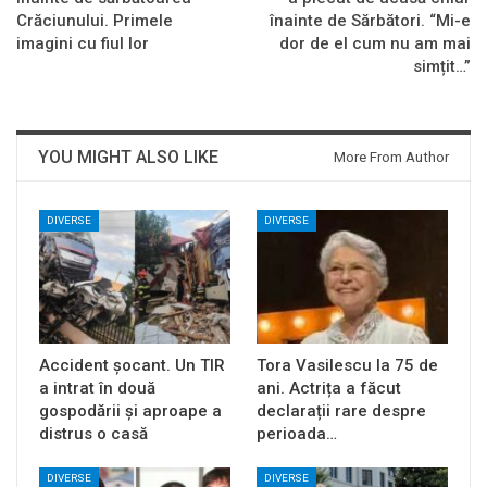
Crăciunului. Primele
înainte de Sărbători. “Mi-e
imagini cu fiul lor
dor de el cum nu am mai
simțit…”
YOU MIGHT ALSO LIKE
More From Author
DIVERSE
DIVERSE
Accident șocant. Un TIR
Tora Vasilescu la 75 de
a intrat în două
ani. Actrița a făcut
gospodării și aproape a
declarații rare despre
distrus o casă
perioada…
DIVERSE
DIVERSE