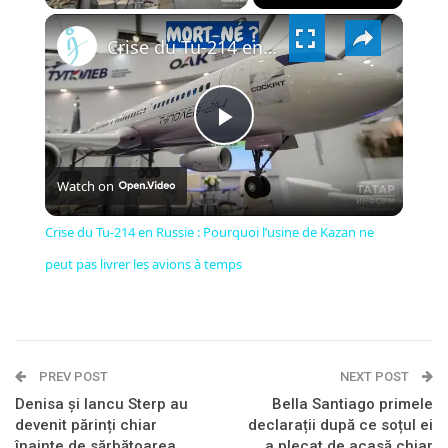
×
VIDEO
Crise du Tu-214 en Russie : Pourquoi l’usine de Kazan ne peut pas livrer les avions à temps
PLAY
Watch on
VIDEO
Crise du Tu-214 en Russie : Pourquoi l’usine de Kazan ne
peut pas livrer les avions à temps
PREV POST
NEXT POST
Denisa și Iancu Sterp au
Bella Santiago primele
devenit părinți chiar
declarații după ce soțul ei
înainte de sărbătoarea
a plecat de acasă chiar