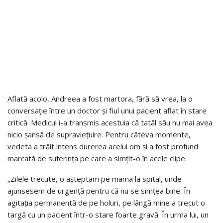
Aflată acolo, Andreea a fost martora, fără să vrea, la o
conversație între un doctor și fiul unui pacient aflat în stare
critică. Medicul i-a transmis acestuia că tatăl său nu mai avea
nicio șansă de supraviețuire. Pentru câteva momente,
vedeta a trăit intens durerea acelui om și a fost profund
marcată de suferința pe care a simțit-o în acele clipe.
„Zilele trecute, o așteptam pe mama la spital, unde
ajunsesem de urgență pentru că nu se simțea bine. În
agitația permanentă de pe holuri, pe lângă mine a trecut o
targă cu un pacient într-o stare foarte gravă. În urma lui, un