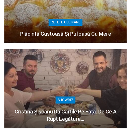
RETETE CULINARE
Plăcintă Gustoasă Și Pufoasă Cu Mere
SHOWBIZ
Cristina Șișcanu Dă Cărțile Pe Față. De Ce A
Rupt Legătura…