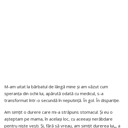
M-am uitat la bărbatul de lângă mine și am văzut cum
speranța din ochii lui, apărută odată cu medicul, s-a
transformat într-o secundă în neputință. În gol. În dispariție.
Am simțit o durere care mi-a străpuns stomacul. Și eu o
așteptam pe mama, în același loc, cu aceeași nerăbdare
pentru niște vești. Și, fără să vreau, am simțit durerea lui„, a