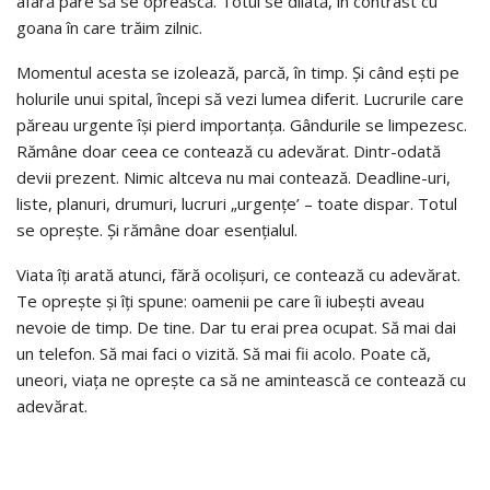
afară pare să se oprească. Totul se dilată, în contrast cu
goana în care trăim zilnic.
Momentul acesta se izolează, parcă, în timp. Și când ești pe
holurile unui spital, începi să vezi lumea diferit. Lucrurile care
păreau urgente își pierd importanța. Gândurile se limpezesc.
Rămâne doar ceea ce contează cu adevărat. Dintr-odată
devii prezent. Nimic altceva nu mai contează. Deadline-uri,
liste, planuri, drumuri, lucruri „urgențe’ – toate dispar. Totul
se oprește. Și rămâne doar esențialul.
Viata îți arată atunci, fără ocolișuri, ce contează cu adevărat.
Te oprește și îți spune: oamenii pe care îi iubești aveau
nevoie de timp. De tine. Dar tu erai prea ocupat. Să mai dai
un telefon. Să mai faci o vizită. Să mai fii acolo. Poate că,
uneori, viața ne oprește ca să ne amintească ce contează cu
adevărat.